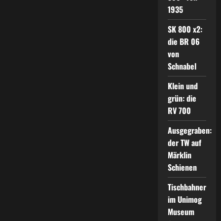
1935
SK 800 x2:
die BR 06
von
Schnabel
Klein und
grün: die
RV 700
Ausgegraben:
der TW auf
Märklin
Schienen
Tischbahner
im Unimog
Museum