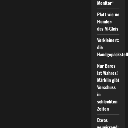
Monitor“
Platt wie ne
Flunder:
das M-Gleis
Verkleinert:
die
Handgepäckstel
Nur Bares
ist Wahres!
Märklin gibt
Vorschuss
in
schlechten
Zeiten
Etwas
verwirrend: