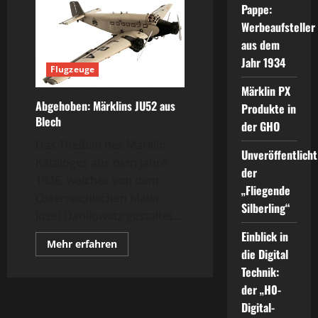
Pappe:
Werbeaufsteller
aus dem
Jahr 1934
Flugzeuge
Märklin PX
Abgehoben: Märklins JU52 aus
Produkte in
Blech
der GHO
Das Titelbild des Märklin
Unveröffentlicht
Kataloges aus dem Jahre
der
1936, welches von dem
„Fliegende
Österreichischen Maler
Silberling“
Josef Danilowatz gestaltet...
Einblick in
Mehr
Mehr erfahren
die Digital
Informationen
über
Technik:
Abgehoben:
Märklins
der „H0-
JU52
aus
Digital-
Blech