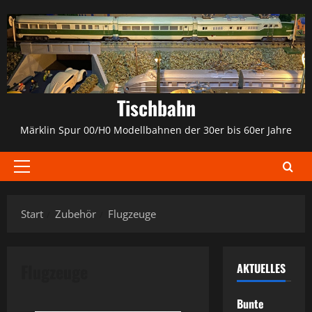
Zum
Inhalt
springen
Tischbahn
Märklin Spur 00/H0 Modellbahnen der 30er bis 60er Jahre
Primäres
Menü
Start
Zubehör
Flugzeuge
Flugzeuge
AKTUELLES
Bunte