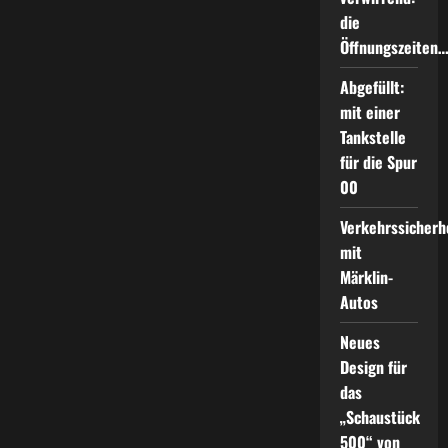
die
Öffnungszeiten
Abgefüllt:
mit einer
Tankstelle
für die Spur
00
Verkehrssicherh
mit
Märklin-
Autos
Neues
Design für
das
„Schaustück
500“ von