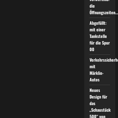
die
Öffnungszeiten
Abgefüllt:
mit einer
Tankstelle
für die Spur
00
Verkehrssicherh
mit
Märklin-
Autos
Neues
Design für
das
„Schaustück
500“ von