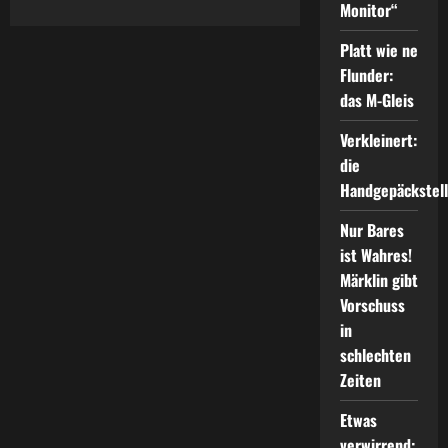
über
Monitor“
Aus
Pappe:
Platt wie ne
Rotair
19213
Flunder:
aus
den
das M-Gleis
60ern
Verkleinert:
die
Handgepäckstel
Nur Bares
ist Wahres!
Märklin gibt
Vorschuss
in
schlechten
Zeiten
Etwas
verwirrend: