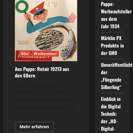
Pappe:
Werbeaufsteller
aus dem
Jahr 1934
Märklin PX
Produkte in
der GHO
60er
Werbemittel
Unveröffentlicht
Aus Pappe: Rotair 19213 aus
der
den 60ern
„Fliegende
Eine tolle Bastelei für
Silberling“
Händler fand sich in den
Einblick in
Werbemittelkatalogen der
die Digital
60er Jahre: das „Rotair“. Mit
Technik:
der...
der „H0-
Mehr
Mehr erfahren
Digital-
Informationen