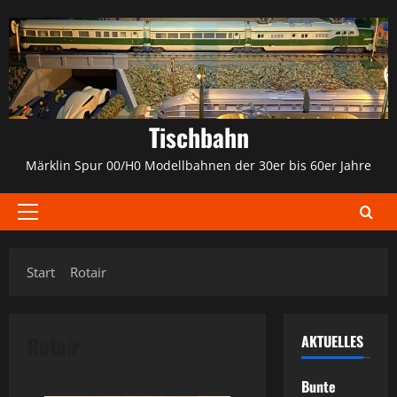
Zum
Inhalt
springen
Tischbahn
Märklin Spur 00/H0 Modellbahnen der 30er bis 60er Jahre
Primäres
Menü
Start
Rotair
Rotair
AKTUELLES
Bunte