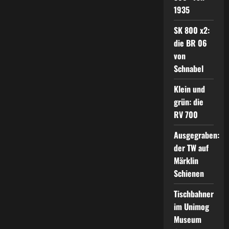
1935
SK 800 x2:
die BR 06
von
Schnabel
Klein und
grün: die
RV 700
Ausgegraben:
der TW auf
Märklin
Schienen
Tischbahner
im Unimog
Museum