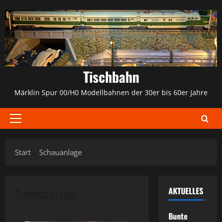
Zum
Inhalt
springen
Tischbahn
Märklin Spur 00/H0 Modellbahnen der 30er bis 60er Jahre
Primäres
Menü
Start
Schauanlage
Schauanlage
AKTUELLES
Bunte