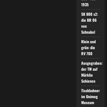
1935
SK 800 x2:
die BR 06
von
Schnabel
Klein und
grün: die
RV 700
Ausgegraben:
der TW auf
Märklin
Schienen
Tischbahner
im Unimog
Museum