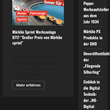
Pappe:
Werbeaufsteller
Autos
Fahrzeuge
aus dem
Sprint
Jahr 1934
Märklin PX
Märklin Sprint Werksanlage
0717 “Großer Preis von Märklin
Produkte in
sprint”
der GHO
Die Märklin Sprint
Unveröffentlicht
Werksanlage “Großer Preis
der
von Märklin sprint”Â aus
„Fliegende
dem Jahre 1971 mit der
Silberling“
Artikelnummer 0717 und...
Einblick in
Mehr
Mehr erfahren
die Digital
Informationen
über
Technik:
Märklin
Sprint
der „H0-
Werksanlage
0717
Digital-
“Großer