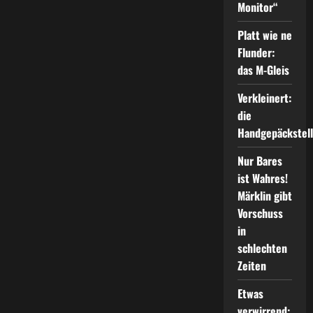
Monitor“
Preis
von
Märklin
Platt wie ne
sprint”
Flunder:
das M-Gleis
Verkleinert:
die
Handgepäckstel
Nur Bares
ist Wahres!
Märklin gibt
Vorschuss
in
schlechten
Zeiten
Etwas
verwirrend: