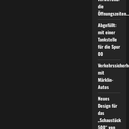
die
Öffnungszeiten
Abgefüllt:
mit einer
Tankstelle
für die Spur
00
Verkehrssicherh
mit
Märklin-
Autos
Neues
Design für
das
„Schaustück
500“ von