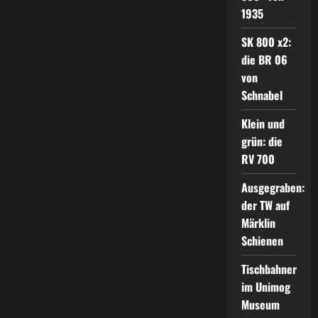
1935
SK 800 x2:
die BR 06
von
Schnabel
Klein und
grün: die
RV 700
Ausgegraben:
der TW auf
Märklin
Schienen
Tischbahner
im Unimog
Museum