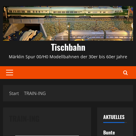
Zum
Inhalt
springen
Tischbahn
Märklin Spur 00/H0 Modellbahnen der 30er bis 60er Jahre
Primäres
Menü
Start
TRAIN-ING
TRAIN-ING
AKTUELLES
Bunte