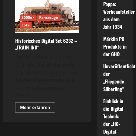
Pappe:
Werbeaufsteller
3000er
Fahrzeuge
aus dem
Loks
Jahr 1934
Märklin PX
Historisches Digital Set 6232 –
Produkte in
„TRAIN-ING“
der GHO
Bereits 1984 erschien mit
„Märklin Digital“ das erste
Unveröffentlicht
digitale Modellbahnsystem
der
für den Massenmarkt. Die
„Fliegende
ersten Komponenten
Silberling“
dieses...
Einblick in
Mehr
Mehr erfahren
die Digital
Informationen
über
Technik:
Historisches
der „H0-
Digital
Set
Digital-
6232