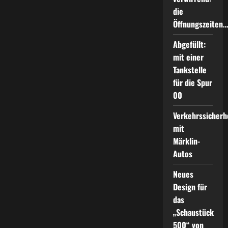
die
Öffnungszeiten
Abgefüllt:
mit einer
Tankstelle
für die Spur
00
Verkehrssicherh
mit
Märklin-
Autos
Neues
Design für
das
„Schaustück
500“ von