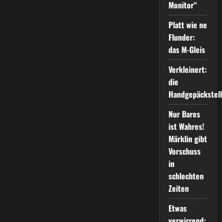
–
Monitor“
„TRAIN-
ING“
Platt wie ne
Flunder:
das M-Gleis
Verkleinert:
die
Handgepäckstel
Nur Bares
ist Wahres!
Märklin gibt
Vorschuss
in
schlechten
Zeiten
Etwas
verwirrend: