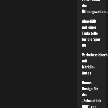
die
Öffnungszeiten
Abgefüllt:
mit einer
Tankstelle
für die Spur
00
Verkehrssicherh
mit
Märklin-
Autos
Neues
Design für
das
„Schaustück
500“ von