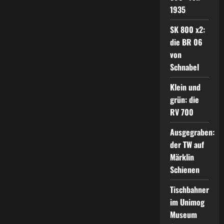
1935
SK 800 x2:
die BR 06
von
Schnabel
Klein und
grün: die
RV 700
Ausgegraben:
der TW auf
Märklin
Schienen
Tischbahner
im Unimog
Museum