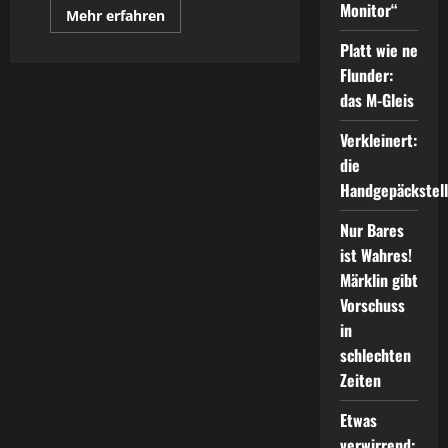
Monitor“
Mehr
Mehr erfahren
Informationen
über
Platt wie ne
Aktiv
im
Flunder:
Schaufenster
das M-Gleis
–
per
Sensor
Verkleinert:
die
Handgepäckstel
Nur Bares
ist Wahres!
Märklin gibt
Vorschuss
in
schlechten
Zeiten
Etwas
verwirrend: