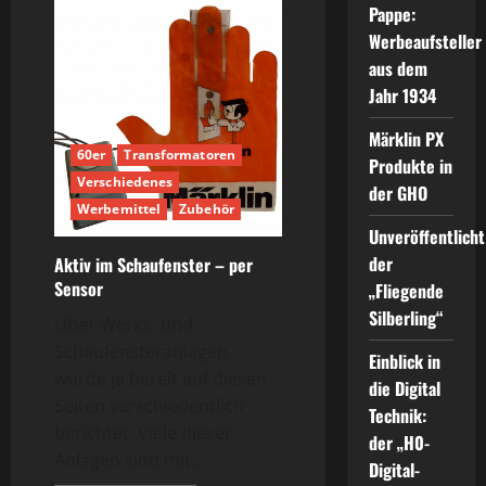
Pappe:
Werbeaufsteller
aus dem
Jahr 1934
Märklin PX
60er
Transformatoren
Produkte in
Verschiedenes
der GHO
Werbemittel
Zubehör
Unveröffentlicht
der
Aktiv im Schaufenster – per
Sensor
„Fliegende
Silberling“
Über Werks- und
Schaufensteranlagen
Einblick in
wurde ja bereit auf diesen
die Digital
Seiten verschiedentlich
Technik:
berichtet. Viele dieser
der „H0-
Anlagen sind mit...
Digital-