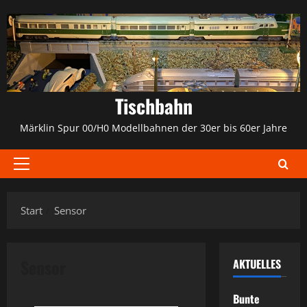
Zum
Inhalt
springen
Tischbahn
Märklin Spur 00/H0 Modellbahnen der 30er bis 60er Jahre
Primäres
Menü
Start
Sensor
Sensor
AKTUELLES
Bunte