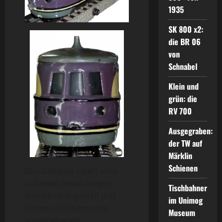
1935
SK 800 x2:
die BR 06
von
Schnabel
Klein und
grün: die
RV 700
Ausgegraben:
der TW auf
Märklin
Schienen
Das Gehäuse lagert vorn
auf einen zweiachsigen
Tischbahner
Antriebsdrehgestell und
im Unimog
hinten auf einem nicht
Museum
angetriebenen