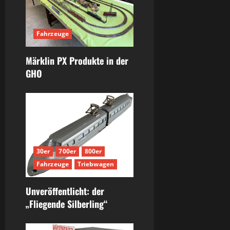
Fahrzeuge
Märklin PX Produkte in der
GHO
30er
700er
800er
Fahrzeuge
Triebwagen
Unveröffentlicht: der
„Fliegende Silberling“