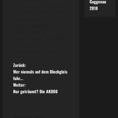
Gaggenau
zweiachsigen Drehgestell,
2018
an den Wagenübergängen
befinden sich
Jakobsdrehgestelle. Die
Fenster sind mit
Cellonscheiben hinterlegt,
die Länge des gesamten
Zuges beträgt circa 46cm.
B
Zurück:
Wer niemals auf dem Blechgleis
e
fuhr…
Weiter:
i
Nur geträumt? Die AK800
t
r
Schreibe einen