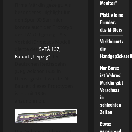
Monitor“
Firma Märklin gezeigt. Als
besonderes Highlight für
Platt wie ne
den Spur 00 Sammler
Flunder:
konnte auch der Prototyp
das M-Gleis
des TW 700 gezeigt. Als
Verkleinert:
Vorbild für dieses Modell
die
diente der
SVTÂ 137,
Handgepäckstel
Bauart „Leipzig“
der
Deutschen Reichsbahn
Nur Bares
(DR), welcher 1935 in
ist Wahres!
Dienst gestellt wurde. Als
Märklin gibt
Bauzeit dieses Prototypen
Vorschuss
ist somit 1936
in
anzunehmen.
schlechten
Zeiten
Etwas
verwirrend:
Das Gehäuse ist komplett