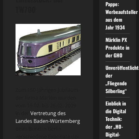
Pappe:
TW700
Werbeaufsteller
aus dem
Jahr 1934
Märklin PX
Produkte in
der GHO
Unveröffentlicht
der
„Fliegende
Zum 150-jährigen Jubiläum
Silberling“
der Firma Märklin wurden
Einblick in
vom 19.02. bis 26.02. 2009
die Digital
in der
Vertretung des
Technik:
Landes Baden-Würtemberg
der „H0-
beim Bund in Berlin
Digital-
verschiedene Exponate der