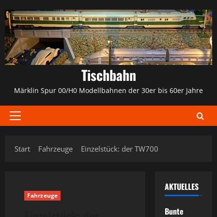
Zum
Inhalt
springen
Tischbahn
Märklin Spur 00/H0 Modellbahnen der 30er bis 60er Jahre
Primäres
Menü
Start
Fahrzeuge
Einzelstück: der TW700
AKTUELLES
Fahrzeuge
Bunte
Einzelstück: der