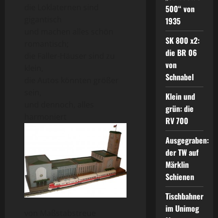
die Loklaternen sind
500“ von
gigantisch
1935
und machen alles schön
SK 800 x2:
romantisch;
die BR 06
die Faller-Häuser sind zu
von
klein,
Schnabel
die Autos könnten größer
sein,
Klein und
und dennoch, alles
grün: die
harmoniert
RV 700
Ausgegraben:
der TW auf
Märklin
Schienen
Tischbahner
im Unimog
von Maßstabstreue