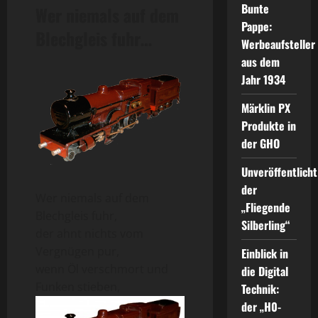
Bunte
Wer niemals auf dem
Pappe:
Blechgleis fuhr…
Werbeaufsteller
aus dem
Jahr 1934
Märklin PX
Produkte in
der GHO
Unveröffentlicht
der
Wer niemals auf dem
„Fliegende
Blechgleis fuhr,
Silberling“
der ahnt nichts vom
Vergnügen pur,
Einblick in
wenn Öl verschmort und
die Digital
Funken stieben,
Technik:
der „H0-