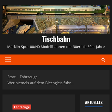
Zum
Inhalt
springen
Tischbahn
Märklin Spur 00/H0 Modellbahnen der 30er bis 60er Jahre
Primäres
Menü
Start
Fahrzeuge
Wer niemals auf dem Blechgleis fuhr…
AKTUELLES
Fahrzeuge