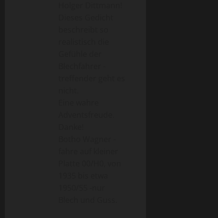
Holger Dittmann!
Dieses Gedicht
beschreibt so
realistisch die
Gefühle der
Blechfahrer -
treffender geht es
nicht.
Eine wahre
Adventsfreude.
Danke!
Botho Wagner -
fahre auf kleiner
Platte 00/H0, von
1935 bis etwa
1950/55 -nur
Blech und Guss.