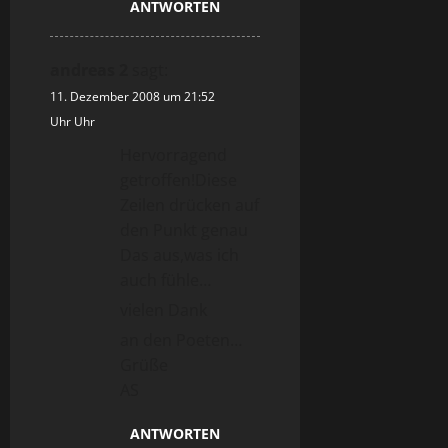
ANTWORTEN
andreas 2
sagt:
11. Dezember 2008 um 21:52
Uhr Uhr
Hervorragend
getroffen!Diese
Zeilen drücken auf
den Punkt genau
Das aus,was ich
auch fühle…
vielen Dank
an den Poeten…
Grüße
AS
ANTWORTEN