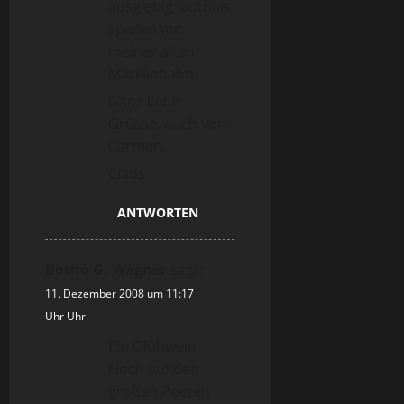
ausgiebig lauthals
spielen mit
meiner alten
Märklinbahn.
Ganz liebe
Grüsse, auch von
Carmen,
Claus
ANTWORTEN
Botho G. Wagner
sagt:
11. Dezember 2008 um 11:17
Uhr Uhr
Ein Glühwein-
Hoch auf den
großen Poeten