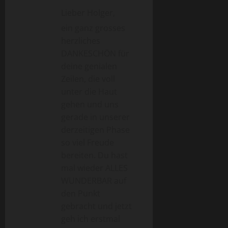
a
Lieber Holger,
v
ein ganz grosses
herzliches
i
DANKESCHÖN für
deine genialen
g
Zeilen, die voll
a
unter die Haut
gehen und uns
t
gerade in unserer
derzeitigen Phase
i
so viel Freude
o
bereiten. Du hast
mal wieder ALLES
n
WUNDERBAR auf
den Punkt
gebracht und jetzt
geh ich erstmal