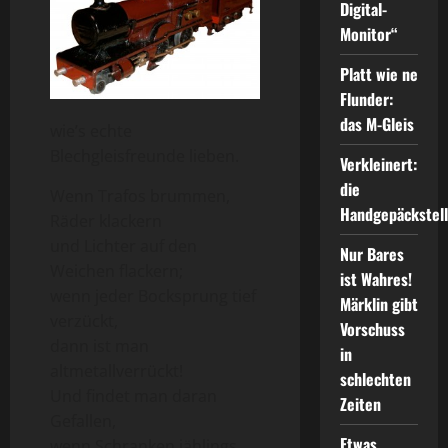
Digital-
Monitor“
Platt wie ne
Flunder:
das M-Gleis
wie’s echte
Blechgleisfreunde lieben.
Verkleinert:
die
Wenn Trafos brummen,
Handgepäckstel
Räder klackern
und Lichter auf den
Nur Bares
Weichen flackern;
ist Wahres!
wenn jeder Bocksprung tief
Märklin gibt
verzückt,
Vorschuss
dann ist man
in
altmetallverrückt!
schlechten
Und findet man daran
Zeiten
Gefallen,
Etwas
wenn Schranken jählings