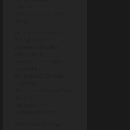
Paradies
das mancher viel zu früh
verließ.
Wer niemals auf dem
Blechgleis fuhr,
der kennt nicht dies
Vergnügen pur!
Sein Herz bleibt leider
unterkühlt,
ein großes Glück bleibt
ungefühlt.
Wer niemals fuhr auf Gleis
aus Blech,
der hatte – – –
riesengroßes Pech!
Vielen Dank an Holger