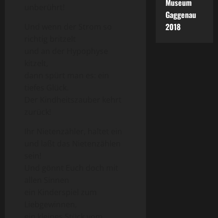
Museum
unberührt!
Gaggenau
2018
Und wenn der Strom so
richtig britzelt
und an der Hypophyse
kitzelt,
dann spürt man es: ein
tiefes Glück.
Der Kindheitszauber kehrt
zurück!
Ihr Nietenzähler, haltet ein
und laßt das Nietenzählen
sein!
Und gönnt Euch doch mit
allen Sinnen
ein Kinderspiel zum
Liebgewinnen,
ein kleines Stück vom