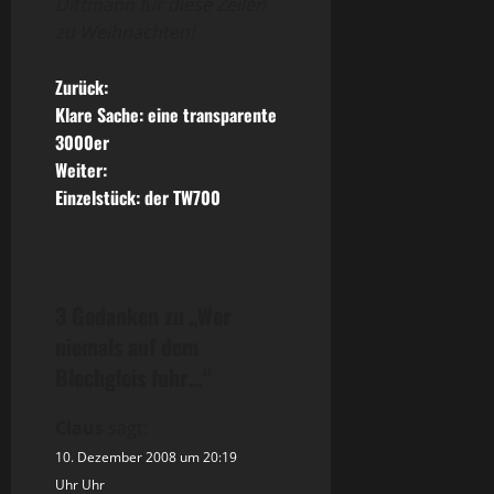
Dittmann für diese Zeilen
zu Weihnachten!
B
Zurück:
Klare Sache: eine transparente
e
3000er
Weiter:
i
Einzelstück: der TW700
t
r
3 Gedanken zu „
Wer
a
niemals auf dem
g
Blechgleis fuhr…
“
s
Claus
sagt:
n
10. Dezember 2008 um 20:19
Uhr Uhr