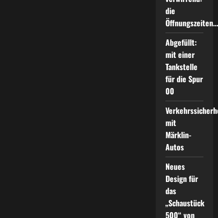
die
Öffnungszeiten
Abgefüllt:
mit einer
Tankstelle
für die Spur
00
Verkehrssicherh
mit
Märklin-
Autos
Neues
Design für
das
„Schaustück
500“ von