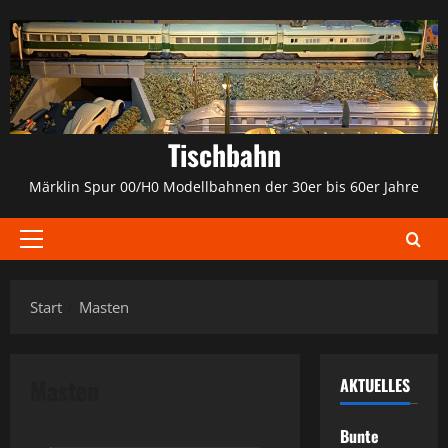
Zum
Inhalt
springen
Tischbahn
Märklin Spur 00/H0 Modellbahnen der 30er bis 60er Jahre
Primäres
Menü
Start
Masten
Masten
AKTUELLES
Bunte