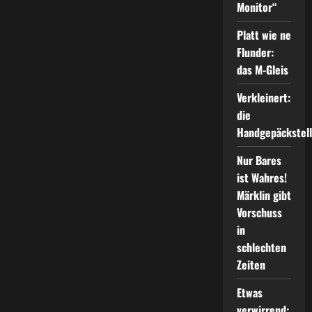
Mastverlängerung
Monitor“
407
MV
Platt wie ne
Flunder:
das M-Gleis
Verkleinert:
die
Handgepäckstel
Nur Bares
ist Wahres!
Märklin gibt
Vorschuss
in
schlechten
Zeiten
Etwas
verwirrend: