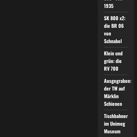
1935
SK 800 x2:
die BR 06
von
Schnabel
Klein und
grün: die
RV 700
Ausgegraben:
der TW auf
Märklin
Schienen
Tischbahner
im Unimog
Museum