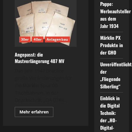
Pappe:
Werbeaufsteller
aus dem
Jahr 1934
Märklin PX
30er
40er
Anlagenbau
Produkte in
der GHO
Angepasst: die
Mastverlängerung 407 MV
Unveröffentlicht
Das Jahr 1947 brachte
der
große Veränderungen für
„Fliegende
die Märklin Spur 00
Silberling“
Tischbahnen. In der
Einblick in
Druckschrift „OA 0748...
die Digital
Mehr
Mehr erfahren
Technik:
Informationen
der „H0-
über
Angepasst:
Digital-
die