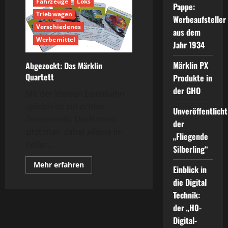
Fahrzeuge
Loks
Pappe:
Triebwagen
Werbeaufsteller
Verschiedenes
aus dem
Werbemittel
Jahr 1934
Märklin PX
Abgezockt: Das Märklin
Quartett
Produkte in
der GHO
Mit der kleinen Eisenbahn
spielen ist ein echter
Unveröffentlicht
Zeitvertreib. Doch meist
der
sitzt man dabei alleine im
„Fliegende
Keller...
Silberling“
Mehr
Mehr erfahren
Einblick in
Informationen
über
die Digital
Abgezockt:
Das
Technik:
Märklin
der „H0-
Quartett
Digital-