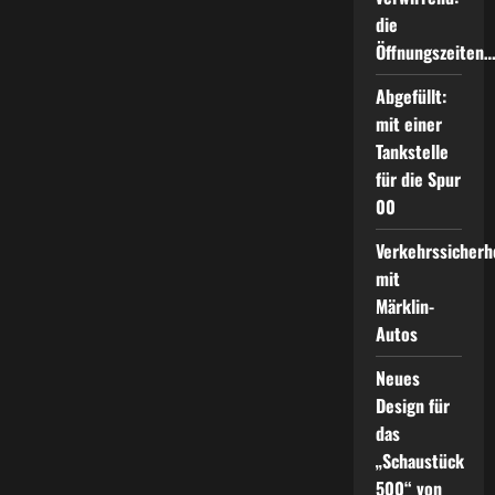
die
Öffnungszeiten
Abgefüllt:
mit einer
Tankstelle
für die Spur
00
Verkehrssicherh
mit
Märklin-
Autos
Neues
Design für
das
„Schaustück
500“ von