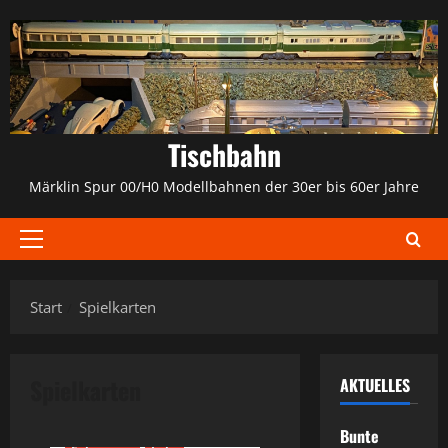
Zum
Inhalt
springen
Tischbahn
Märklin Spur 00/H0 Modellbahnen der 30er bis 60er Jahre
Primäres
Menü
Start
Spielkarten
Spielkarten
AKTUELLES
3000er
60er
800er
Bunte