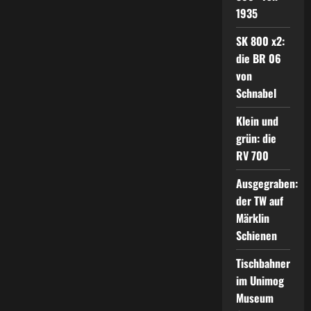
1935
SK 800 x2:
die BR 06
von
Schnabel
Klein und
grün: die
RV 700
Ausgegraben:
der TW auf
Märklin
Schienen
Tischbahner
im Unimog
Museum