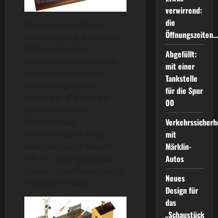
verwirrend:
die
Produziert wurde der
Öffnungszeiten
Bahnübergang 458EM von
1938 bis 1950 in 5
Abgefüllt:
verschiedenen Varianten.
mit einer
Im Vergleich mit dem
Tankstelle
bereits vorgestellen
für die Spur
Vorgänger 458 sind bei
00
dieser Version die
Verkehrssicherh
Fensterkreuze
mit
hervorzuheben. Beide
Märklin-
Bahnübergänge belegen
Autos
mit 18 x 12cm genau die
gleiche Grundfläche auf der
Neues
Tischbahn Anlage.
Design für
das
„Schaustück