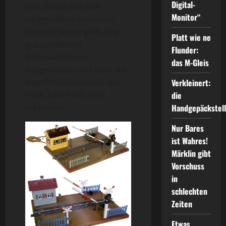
Digital-
Warnkreuz. Die hier
Monitor“
vorgestellten Varianten
sind mit einem gelb, bzw.
Platt wie ne
grau lackierten
Flunder:
Bahnwärterhaus
das M-Gleis
ausgestattet, dies lässt auf
eine Produktionszeit von
Verkleinert:
1938, bzw. 1946-1949
die
schliessen.
Handgepäckstel
Nur Bares
ist Wahres!
Märklin gibt
Vorschuss
in
schlechten
Zeiten
Etwas