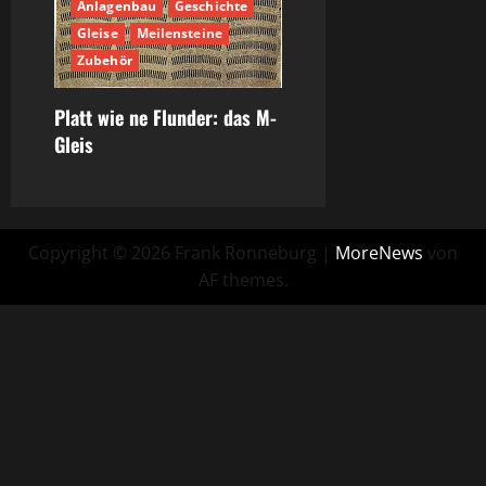
Anlagenbau
Geschichte
Gleise
Meilensteine
Zubehör
Platt wie ne Flunder: das M-
Gleis
Copyright © 2026 Frank Ronneburg
|
MoreNews
von
AF themes.