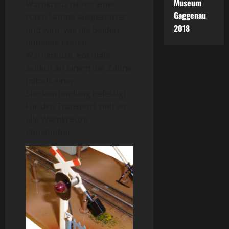
Museum
Warnkreuz ist mit einer
Gaggenau
roten Lampe ausgestattet
2018
und wird, wie die beiden
unbeleuchteten
Warnkreuze, ebenfalls
seitlich an einem der Zäune
mittels einer
Steckverbindung befestigt.
Für den Transport sind so
alle Warnkreuze
abnehmbar.