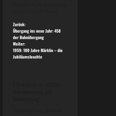
Stempel mit Artikelnummer
und Märklin Schriftzug.
B
Zurück:
Übergang ins neue Jahr: 458
e
der Bahnübergang
Weiter:
i
1959: 100 Jahre Märklin – die
t
Jubiläumsleuchte
r
a
1 Gedanken zu „
458EM –
g
Bahnübergang mit
Beleuchtung
“
s
n
Peter Füglister, Schweiz