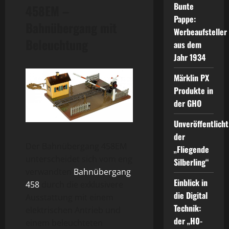
Bunte
458EM –
Pappe:
Bahnübergang mit
Werbeaufsteller
Beleuchtung
aus dem
Jahr 1934
Märklin PX
Produkte in
der GHO
Unveröffentlicht
der
Der Bahnübergang 458EM
„Fliegende
unterscheidet sich vom eng
Silberling“
verwandten
Bahnübergang
Einblick in
458
durch die exklusivere
die Digital
Ausstattung mit einem
Technik:
elektrischen Antrieb und
der „H0-
einem beleuchteten