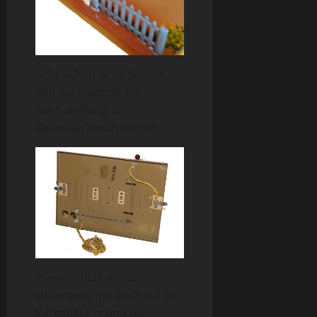
Sehr schön ist in diesem
Bild auch wieder die
Nachahmung der
Rasenflächen zu sehen.
Hier ein Blick auf die
Unterseite mit Blick auf die
Verkabelung und die