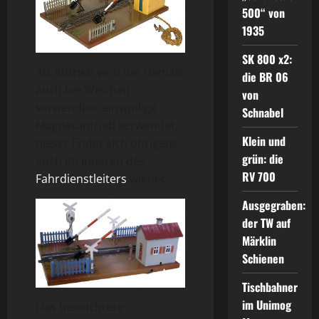
500“ von
1935
SK 800 x2:
Als Antrieb wird der damals
die BR 06
auch bei Weichen
von
verwendete einspulige
Schnabel
Magnetantrieb verwendet,
Klein und
dieser findet sich übrigens
grün: die
auch im inneren des
RV 700
Fahrdienstleiters
wieder.
Ausgegraben:
der TW auf
Märklin
Schienen
Tischbahner
im Unimog
Das beleuchtete