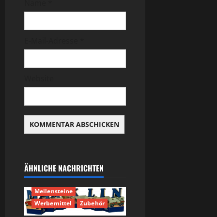
Name
*
E-Mail-Adresse
*
Website
ÄHNLICHE NACHRICHTEN
Geschichte
Meilensteine
Werbemittel
Zubehör