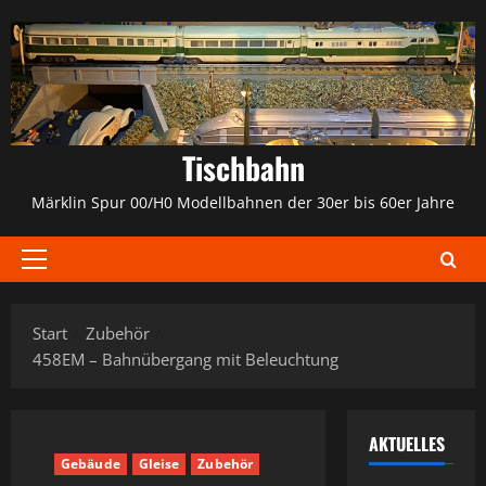
Zum
Inhalt
springen
Tischbahn
Märklin Spur 00/H0 Modellbahnen der 30er bis 60er Jahre
Primäres
Menü
Start
Zubehör
458EM – Bahnübergang mit Beleuchtung
AKTUELLES
Gebäude
Gleise
Zubehör