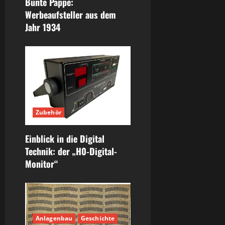
Bunte Pappe:
Werbeaufsteller aus dem
Jahr 1934
Zubehör
Einblick in die Digital
Technik: der „H0-Digital-
Monitor“
Anlagenbau
Geschichte