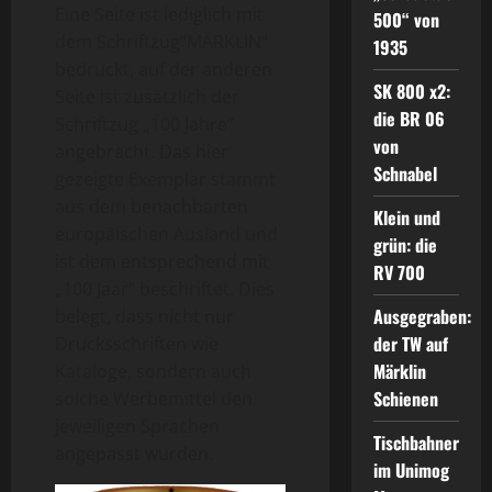
Eine Seite ist lediglich mit
500“ von
dem Schriftzug“MÄRKLIN“
1935
bedruckt, auf der anderen
SK 800 x2:
Seite ist zusätzlich der
die BR 06
Schriftzug „100 Jahre“
von
angebracht. Das hier
Schnabel
gezeigte Exemplar stammt
aus dem benachbarten
Klein und
europäischen Ausland und
grün: die
ist dem entsprechend mit
RV 700
„100 Jaar“ beschriftet. Dies
Ausgegraben:
belegt, dass nicht nur
der TW auf
Drucksschriften wie
Märklin
Kataloge, sondern auch
Schienen
solche Werbemittel den
jeweiligen Sprachen
Tischbahner
angepasst wurden.
im Unimog