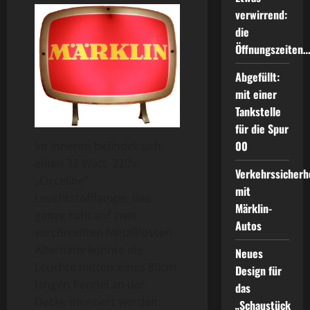
verwirrend:
die
Öffnungszeiten
Abgefüllt:
mit einer
Tankstelle
für die Spur
00
Im inneren befindet sich
einen 32 Watt, 220V
Verkehrssicherh
„Circeline“
mit
Leuchtstofflampe, das
Märklin-
ganze ruht auf zwei
Autos
verchromten Metallfüssen.
Alternativ konnte die
Neues
Leuchte mittels eines 80cm
Design für
langen Pendel an der
das
Decke montiert werden.
„Schaustück