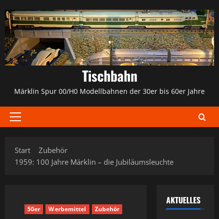
Zum
Inhalt
springen
Tischbahn
Märklin Spur 00/H0 Modellbahnen der 30er bis 60er Jahre
Primäres
Menü
Start
Zubehör
1959: 100 Jahre Märklin – die Jubiläumsleuchte
AKTUELLES
50er
Werbemittel
Zubehör