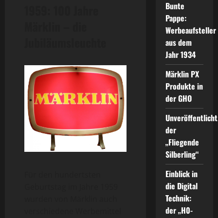
Bunte
1959: 100 Jahre
Pappe:
Märklin – die
Werbeaufsteller
Jubiläumsleuchte
aus dem
Jahr 1934
Märklin PX
Produkte in
der GHO
Unveröffentlicht
der
„Fliegende
Silberling“
Einblick in
Für den hundertsten
die Digital
Geburtstag im Jahre 1959
Technik:
wurden von Märklin auch
der „H0-
verschiedene Werbemittel