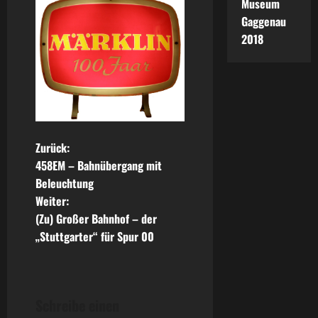
Museum
Gaggenau
2018
B
Zurück:
458EM – Bahnübergang mit
e
Beleuchtung
Weiter:
i
(Zu) Großer Bahnhof – der
t
„Stuttgarter“ für Spur 00
r
a
Schreibe einen