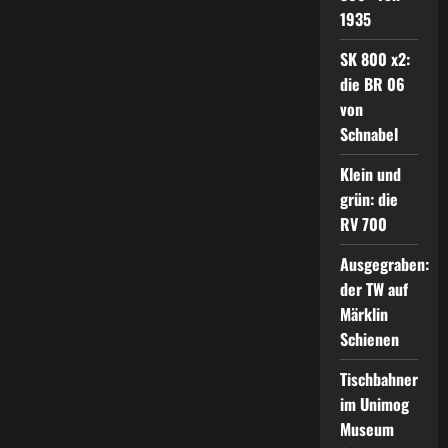
1935
SK 800 x2:
die BR 06
von
Schnabel
Klein und
grün: die
RV 700
Ausgegraben:
der TW auf
Märklin
Schienen
Tischbahner
im Unimog
Museum