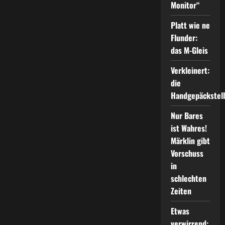
Monitor“
Platt wie ne
Flunder:
das M-Gleis
Verkleinert:
die
Handgepäckstel
Nur Bares
ist Wahres!
Märklin gibt
Vorschuss
in
schlechten
Zeiten
Etwas
verwirrend: