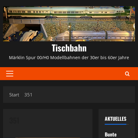
Zum
Inhalt
springen
Tischbahn
Märklin Spur 00/H0 Modellbahnen der 30er bis 60er Jahre
Primäres
Menü
Start
351
351
AKTUELLES
Bunte