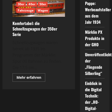
Pappe:
30er
40er
50er
Werbeaufsteller
Fahrzeuge
Wagen
aus dem
Jahr 1934
Komfortabel: die
Schnellzugwagen der 350er
Märklin PX
Serie
Produkte in
Schnellzugwagen waren
der GHO
bereit ab 1935 im
Unveröffentlicht
Programm der Märklin
der
Spur 00 Bahnen zu finden.
„Fliegende
Die 17,5 cm...
Silberling“
Mehr
Mehr erfahren
Informationen
Einblick in
über
Komfortabel:
die Digital
die
Schnellzugwagen
Technik:
der
der „H0-
350er
Serie
Digital-