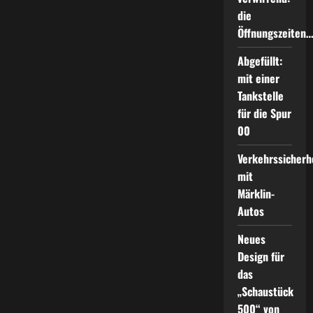
die
Öffnungszeiten
Abgefüllt:
mit einer
Tankstelle
für die Spur
00
Verkehrssicherh
mit
Märklin-
Autos
Neues
Design für
das
„Schaustück
500“ von