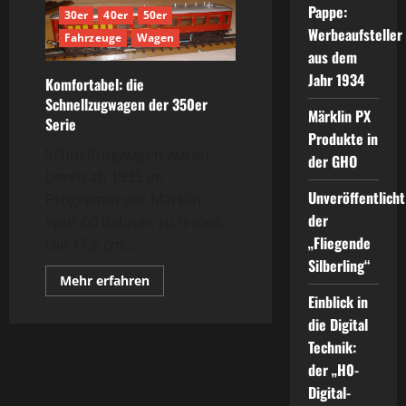
Pappe:
30er
40er
50er
Werbeaufsteller
Fahrzeuge
Wagen
aus dem
Jahr 1934
Komfortabel: die
Schnellzugwagen der 350er
Märklin PX
Serie
Produkte in
Schnellzugwagen waren
der GHO
bereit ab 1935 im
Unveröffentlicht
Programm der Märklin
der
Spur 00 Bahnen zu finden.
„Fliegende
Die 17,5 cm...
Silberling“
Mehr
Mehr erfahren
Informationen
Einblick in
über
Komfortabel:
die Digital
die
Schnellzugwagen
Technik:
der
der „H0-
350er
Serie
Digital-