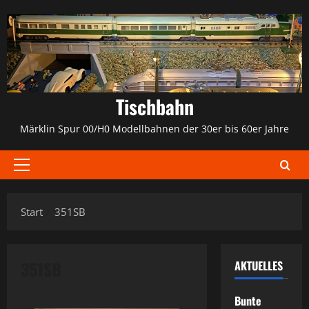
Zum
Inhalt
springen
Tischbahn
Märklin Spur 00/H0 Modellbahnen der 30er bis 60er Jahre
Primäres
Menü
Start
351SB
351SB
AKTUELLES
Bunte