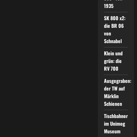
1935
SK 800 x2:
die BR 06
von
Schnabel
Klein und
grün: die
RV 700
Ausgegraben:
der TW auf
Märklin
Schienen
Tischbahner
im Unimog
Museum