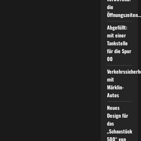
die
Öffnungszeiten
Abgefüllt:
mit einer
Tankstelle
für die Spur
00
Verkehrssicherh
mit
Märklin-
Autos
Neues
Design für
das
„Schaustück
500“ von