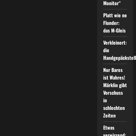
Monitor“
Platt wie ne
Flunder:
das M-Gleis
Verkleinert:
die
Handgepäckstel
Nur Bares
ist Wahres!
Märklin gibt
Vorschuss
in
schlechten
Zeiten
Etwas
verwirrend: