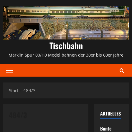
Zum
Inhalt
springen
Tischbahn
Märklin Spur 00/H0 Modellbahnen der 30er bis 60er Jahre
Primäres
Menü
Start
484/3
484/3
AKTUELLES
Bunte