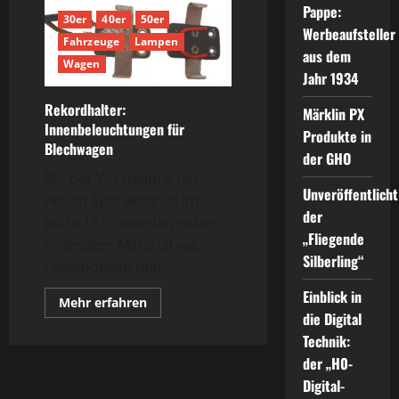
Pappe:
30er
40er
50er
Werbeaufsteller
Fahrzeuge
Lampen
aus dem
Wagen
Jahr 1934
Rekordhalter:
Märklin PX
Innenbeleuchtungen für
Produkte in
Blechwagen
der GHO
Mit der Vorstellung der
Unveröffentlicht
neuen Spurweite 00 im
der
Jahre 1935, wurden neben
„Fliegende
rollendem Material wie
Silberling“
Lokomotiven und...
Einblick in
Mehr
Mehr erfahren
Informationen
die Digital
über
Technik:
Rekordhalter:
Innenbeleuchtungen
der „H0-
für
Blechwagen
Digital-