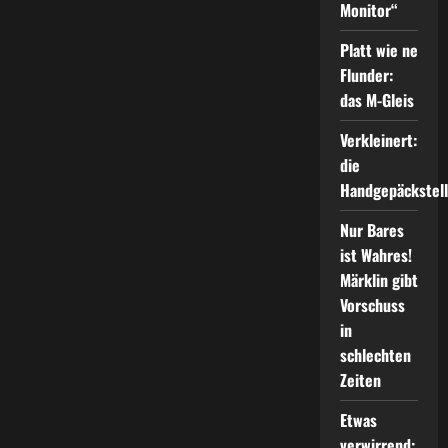
Monitor“
Platt wie ne
Flunder:
das M-Gleis
Verkleinert:
die
Handgepäckstel
Nur Bares
ist Wahres!
Märklin gibt
Vorschuss
in
schlechten
Zeiten
Etwas
verwirrend: