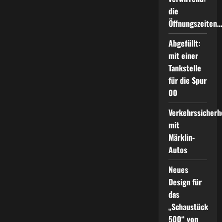
die
Öffnungszeiten
Abgefüllt:
mit einer
Tankstelle
für die Spur
00
Verkehrssicherh
mit
Märklin-
Autos
Neues
Design für
das
„Schaustück
500“ von