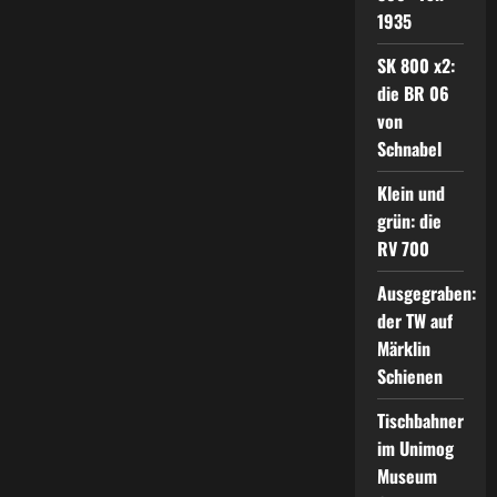
1935
SK 800 x2:
die BR 06
von
Schnabel
Klein und
grün: die
RV 700
Ausgegraben:
der TW auf
Märklin
Schienen
Tischbahner
im Unimog
Museum