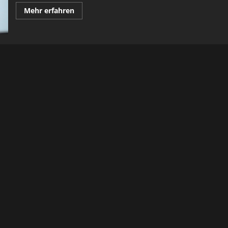
Mehr
Mehr erfahren
Informationen
über
Auf
neuen
Wegen
–
die
Uhrwerkgleise