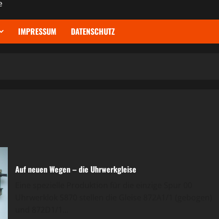
e
IMPRESSUM
DATENSCHUTZ
Auf neuen Wegen – die Uhrwerkgleise
Eine spezielle Produktion für die einzige Spur 00
Uhrwerklok S870 stellen die Gleise 872A1/1 (gebogen)
und 872D1/1...