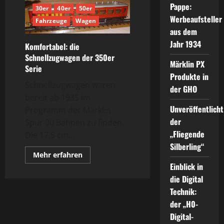
Pappe:
30er
40er
50er
Werbeaufsteller
Fahrzeuge
Wagen
aus dem
Jahr 1934
Komfortabel: die
Schnellzugwagen der 350er
Märklin PX
Serie
Produkte in
Schnellzugwagen waren
der GHO
bereit ab 1935 im
Unveröffentlicht
Programm der Märklin
der
Spur 00 Bahnen zu finden.
„Fliegende
Die 17,5 cm...
Silberling“
Mehr
Mehr erfahren
Informationen
Einblick in
über
Komfortabel:
die Digital
die
Schnellzugwagen
Technik:
der
der „H0-
350er
Serie
Digital-