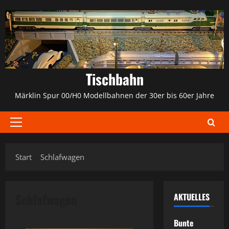
Zum
Inhalt
springen
Tischbahn
Märklin Spur 00/H0 Modellbahnen der 30er bis 60er Jahre
Primäres
Menü
Start
Schlafwagen
Schlafwagen
AKTUELLES
Bunte