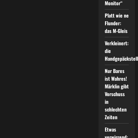
Monitor“
Platt wie ne
Flunder:
das M-Gleis
Verkleinert:
die
Handgepäckstel
Nur Bares
ist Wahres!
Märklin gibt
Vorschuss
in
schlechten
Zeiten
Etwas
verwirrend: