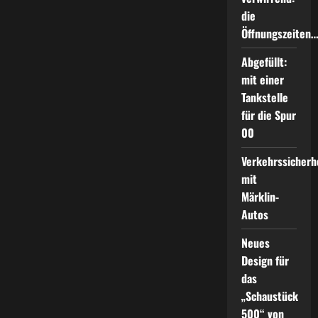
die
Öffnungszeiten
Abgefüllt:
mit einer
Tankstelle
für die Spur
00
Verkehrssicherh
mit
Märklin-
Autos
Neues
Design für
das
„Schaustück
500“ von