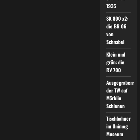
1935
SK 800 x2:
die BR 06
von
Schnabel
Klein und
grün: die
RV 700
Ausgegraben:
der TW auf
Märklin
Schienen
Tischbahner
im Unimog
Museum