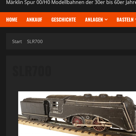
Märklin Spur 00/H0 Modellbahnen der 30er bis 60er Jahr
HOME
ANKAUF
GESCHICHTE
ANLAGEN
BASTELN
Start
SLR700
SLR700