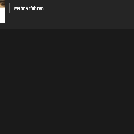
Mehr
Mehr erfahren
Informationen
über
Schneller
Dampfer:
die
SLR
700