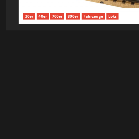
30er
40er
700er
800er
Fahrzeuge
Loks