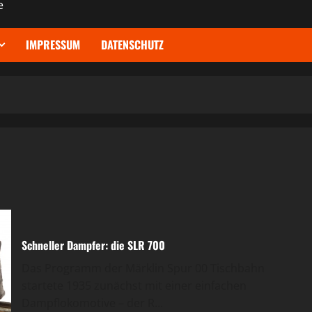
e
IMPRESSUM
DATENSCHUTZ
Schneller Dampfer: die SLR 700
Das Programm der Märklin Spur 00 Tischbahn
startete 1935 zunächst mit einer einfachen
Dampflokomotive – der R...