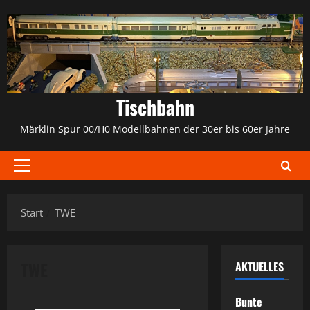
Zum
Inhalt
springen
Tischbahn
Märklin Spur 00/H0 Modellbahnen der 30er bis 60er Jahre
Primäres
Menü
Start
TWE
TWE
AKTUELLES
Bunte