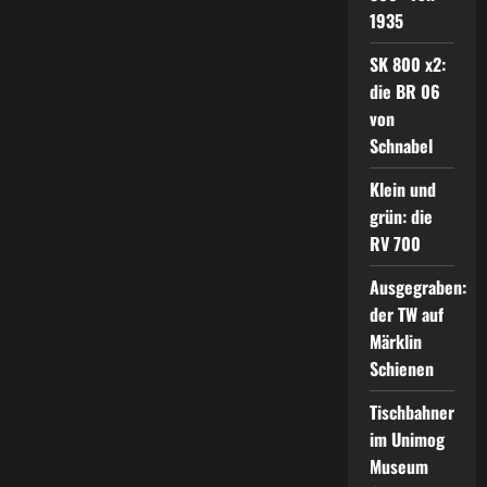
1935
SK 800 x2:
die BR 06
von
Schnabel
Klein und
grün: die
RV 700
Ausgegraben:
der TW auf
Märklin
Schienen
Tischbahner
im Unimog
Museum