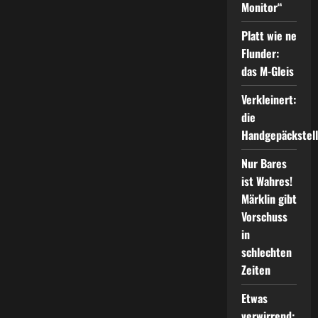
Monitor“
Platt wie ne
Flunder:
das M-Gleis
Verkleinert:
die
Handgepäckstel
Nur Bares
ist Wahres!
Märklin gibt
Vorschuss
in
schlechten
Zeiten
Etwas
verwirrend: