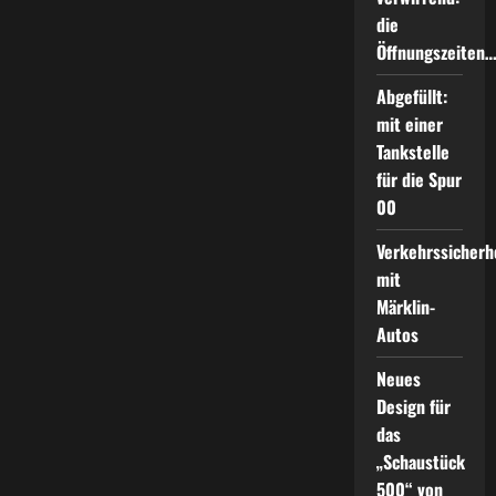
die
Öffnungszeiten
Abgefüllt:
mit einer
Tankstelle
für die Spur
00
Verkehrssicherh
mit
Märklin-
Autos
Neues
Design für
das
„Schaustück
500“ von