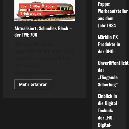
Pappe:
30er
40er
700er
Werbeaufsteller
Triebwagen
aus dem
Jahr 1934
Aktualisiert: Schnelles Blech –
der TWE 700
Märklin PX
Produkte in
Startete die neue
der GHO
Spurweite 00 im Jahre 1935
nur mit einer Dampflok R
Unveröffentlicht
700 und einer
der
Elektrolokomotive...
„Fliegende
Silberling“
Mehr
Mehr erfahren
Informationen
über
Einblick in
Aktualisiert:
Schnelles
die Digital
Blech
–
Technik:
der
TWE
der „H0-
700
Digital-