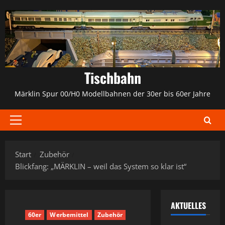
Zum
Inhalt
springen
Tischbahn
Märklin Spur 00/H0 Modellbahnen der 30er bis 60er Jahre
Primäres
Menü
Start
Zubehör
Blickfang: „MÄRKLIN – weil das System so klar ist“
AKTUELLES
60er
Werbemittel
Zubehör