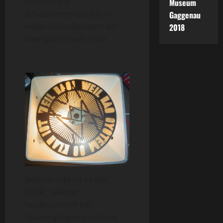
bezeichnete
Museum
Schaufensterleuchte in
Gaggenau
vielen Schaufenstern der
2018
60er Jahre einen Platz.
Beeindruckend ist der
Effekt, welcher
hauptsächlich bei
Spaziergängen durch die