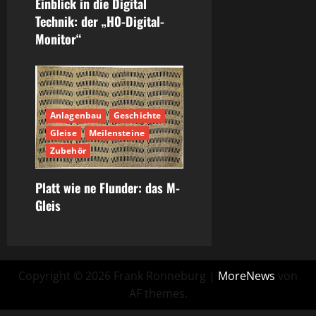
Einblick in die Digital
Technik: der „H0-Digital-
Monitor“
Anlagenbau
Geschichte
Gleise
Meilensteine
Zubehör
Platt wie ne Flunder: das M-
Gleis
Copyright © 2026 Frank Ronneburg
|
MoreNews
von
AF themes.