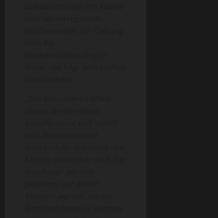
Einkaufsstraßen am Abend
oder an verregneten
Wochenenden zur Geltung
kam. Im
Werbemittelkatalog ist
dieser wie folgt sehr treffen
beschrieben:
„Der besonderen Effekt
dieses Werbemittels
besteht darin, daß Schrift
und Illustration erst
während der Standzeit des
Motors erkennbar sind. Die
Beschauer werden
gespannt auf diesen
Moment warten, um die
Botschaft lesen zu können: