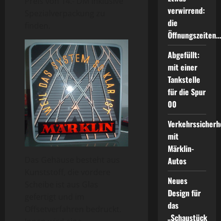
Preis von 14.- DM inklusive
verwirrend:
Spezialverpackung zu
die
finden.
Öffnungszeiten
Abgefüllt:
mit einer
Tankstelle
für die Spur
00
Verkehrssicherh
mit
Märklin-
Das Gehäuse besteht aus
Autos
Kunststoff, die vordere
Neues
Scheibe ist aus Glas
Design für
gefertigt und im
das
Offsetverfahren bedruckt.
„Schaustück