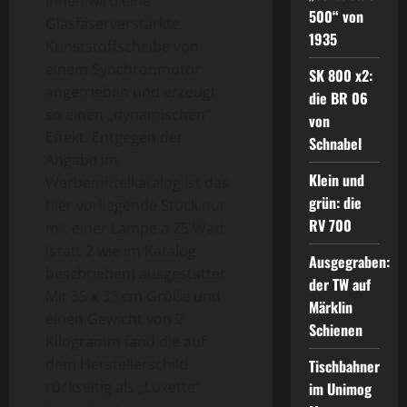
Innen wird eine
500“ von
Glasfaserverstärkte
1935
Kunststoffscheibe von
einem Synchronmotor
SK 800 x2:
angetrieben und erzeugt
die BR 06
so einen „dynamischen“
von
Effekt. Entgegen der
Schnabel
Angabe im
Klein und
Werbemittelkatalog ist das
grün: die
hier vorliegende Stück nur
RV 700
mit einer Lampe a 25 Watt
(statt 2 wie im Katalog
Ausgegraben:
beschrieben) ausgestattet.
der TW auf
Mit 35 x 33 cm Größe und
Märklin
einen Gewicht von 2
Schienen
Kilogramm fand die auf
dem Herstellerschild
Tischbahner
rückseitig als „Luxette“
im Unimog