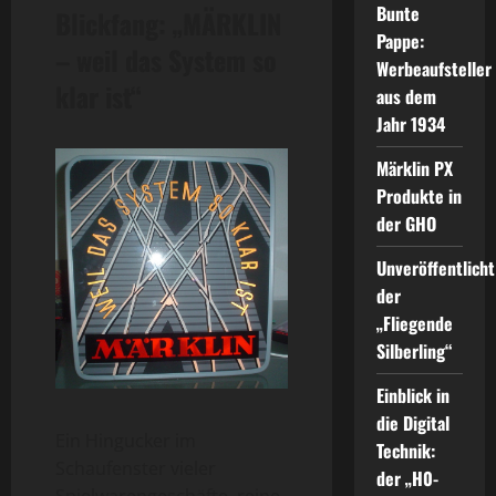
Bunte
Blickfang: „MÄRKLIN
Pappe:
– weil das System so
Werbeaufsteller
klar ist“
aus dem
Jahr 1934
Märklin PX
Produkte in
der GHO
Unveröffentlicht
der
„Fliegende
Silberling“
Einblick in
die Digital
Ein Hingucker im
Technik:
Schaufenster vieler
der „H0-