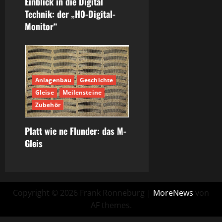
Einblick in die Digital
Technik: der „H0-Digital-
Monitor“
Anlagenbau
Geschichte
Gleise
Meilensteine
Zubehör
Platt wie ne Flunder: das M-
Gleis
Copyright © 2026 Frank Ronneburg
|
MoreNews
von
AF themes.