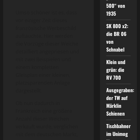
500“ von
Umso schöner ist es, dass
1935
vor einiger Zeit dieses
SK 800 x2:
französische Werbeschild
die BR 06
auftauchte. Hier werden
von
die Vorzüge dieser Weiche
Schnabel
detailliert angepriesen und
mit zwei Beispielen und
Klein und
einem kompletten
grün: die
Gleisplan einer kleinen,
RV 700
platzsparenden Anlage
Ausgegraben:
dargestellt.
der TW auf
Ob nun dadurch in
Märklin
Frankreich eine größere
Schienen
Anzahl dieser Weichen
Tischbahner
verkauft wurde, verglichen
im Unimog
mit dem deutschen Markt,