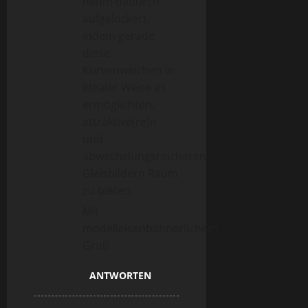
nehm dadurch
aufgelockert,
indem gerade
diese
Kurvenweichen in
idealer Weise es
ermöglichten,
attraktive(re)n
und
abwechslungsreicheren
Gleisbildern Raum
zu bieten.
Mit
modelleisenbahnerlichem
Gruß
ANTWORTEN