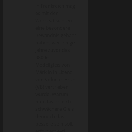
In Frankreich mag
es mit den
Werbeabsichten
eine besondere
Bewandnis gehabt
haben, weil einige
Jahre zuvor das
3800er
Modellgleis von
Märklin in Lizenz
von Volon et Brun
(VB) vertrieben
wurde. Warum
nun das optisch
schwächere Gleis
dennoch das
bessere sein soll,
erfordert evtl.