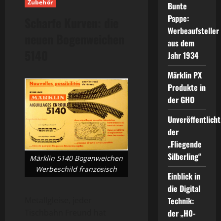
Zubehör
Bunte
Pappe:
Scharfe Kurven: die
Werbeaufsteller
neuen Bogenweichen
aus dem
5140
Jahr 1934
Märklin PX
Produkte in
der GHO
Unveröffentlicht
der
„Fliegende
Silberling“
Märklin 5140 Bogenweichen
Werbeschild französisch
Einblick in
die Digital
Technik:
Metallgleise, jeder
der „H0-
Tischbahn Freund hat