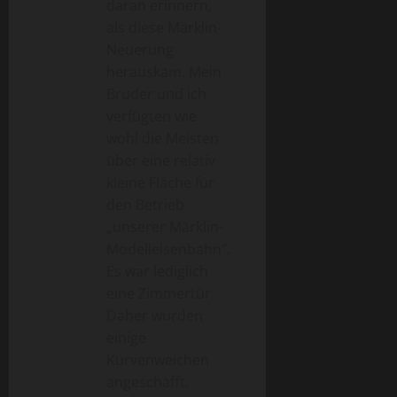
i
daran erinnern,
als diese Märklin-
g
Neuerung
a
herauskam. Mein
Bruder und ich
t
verfügten wie
wohl die Meisten
i
über eine relativ
o
kleine Fläche für
den Betrieb
n
„unserer Märklin-
Modelleisenbahn“.
Es war lediglich
eine Zimmertür.
Daher wurden
einige
Kurvenweichen
angeschafft.