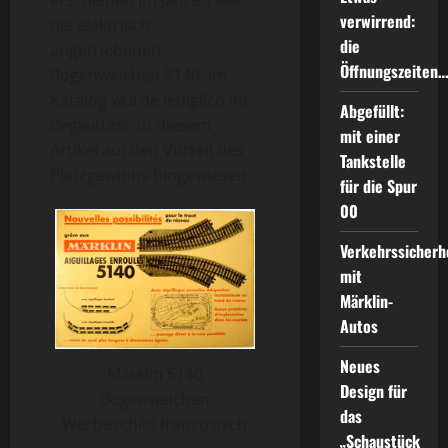
erschienen im Jahre 1964
verwirrend:
die elektrisch
die
angetriebenen
Öffnungszeiten
Bogenweichen 5140. Im
Katalog wurde lediglich im
Abgefüllt:
Begleittext zu diesem
mit einer
Artikel auf den Vorteil des
Tankstelle
Platzgewinns hingewiesen.
für die Spur
00
Verkehrssicherh
mit
Märklin-
Autos
Neues
Märklin 5140
Design für
Bogenweichen
das
Werbeschild französisch
„Schaustück