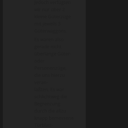
Jedoch verfügten
wir nur über 2
kleine Güterzüge
mit jeweils 3
Güterwaggons.
Es waren also
gerade nicht
überlange Güter-
oder
Personenzüge,
die uns hierzu
veran-
laßten. Es war
schlichtweg die
Begrenzung
durch die allzu
knapp bemessene
Türblatt-