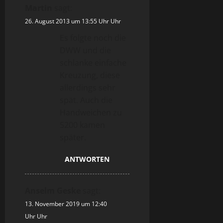
Martin
sagt:
26. August 2013 um 13:55 Uhr Uhr
Es folgte noch die
DWW und die
schlanke einfache
Kreuzung, diese
allerdings sehr
spät. Auch die
Handweichen zu
5200 kamen
später.
ANTWORTEN
Anselm Geske
sagt:
13. November 2019 um 12:40
Uhr Uhr