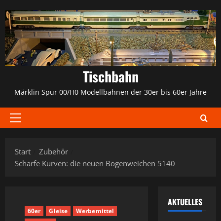
Zum
Inhalt
springen
Tischbahn
Märklin Spur 00/H0 Modellbahnen der 30er bis 60er Jahre
Primäres
Menü
Start
Zubehör
Scharfe Kurven: die neuen Bogenweichen 5140
AKTUELLES
60er
Gleise
Werbemittel