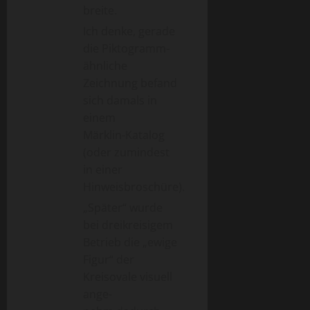
breite.
Ich denke, gerade
die Piktogramm-
ähnliche
Zeichnung befand
sich damals in
einem
Märklin-Katalog
(oder zumindest
in einer
Hinweisbroschüre).
„Später“ wurde
bei dreikreisigem
Betrieb die „ewige
Figur“ der
Kreisovale visuell
ange-