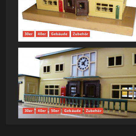
30er
40er
Gebäude
Zubehör
30er
40er
50er
Gebäude
Zubehör