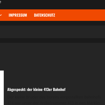
e
IMPRESSUM
DATENSCHUTZ
Abgespeckt: der kleine 413er Bahnhof
Der kleine Bruder des bereits vorgestellten Bahnhofs
414 war unter der Artikelnummer 413 in den Märklin