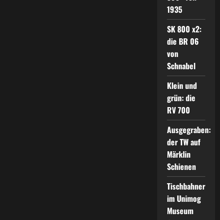
1935
SK 800 x2:
die BR 06
von
Schnabel
Klein und
grün: die
RV 700
Ausgegraben:
der TW auf
Märklin
Schienen
Tischbahner
im Unimog
Museum