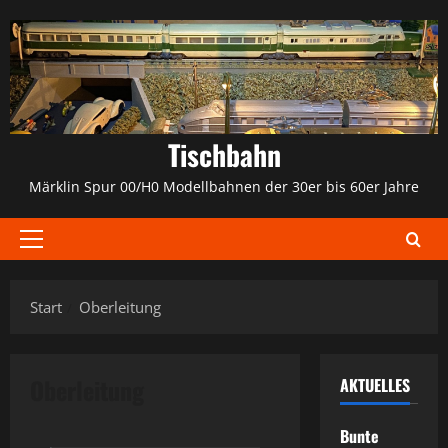
Zum
Inhalt
springen
Tischbahn
Märklin Spur 00/H0 Modellbahnen der 30er bis 60er Jahre
Primäres
Menü
Start
Oberleitung
Oberleitung
AKTUELLES
Bunte