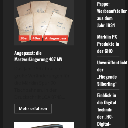
Pappe:
Werbeaufsteller
aus dem
Jahr 1934
Märklin PX
30er
40er
Anlagenbau
Produkte in
der GHO
Angepasst: die
Mastverlängerung 407 MV
Unveröffentlicht
Das Jahr 1947 brachte
der
große Veränderungen für
„Fliegende
die Märklin Spur 00
Silberling“
Tischbahnen. In der
Einblick in
Druckschrift „OA 0748...
die Digital
Mehr
Mehr erfahren
Technik:
Informationen
der „H0-
über
Angepasst:
Digital-
die