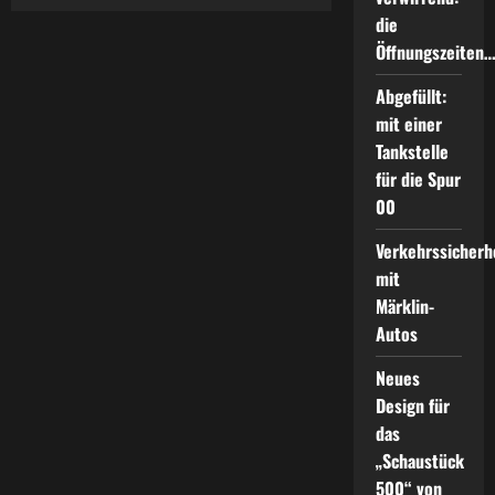
Aufgesetzt:
der
die
Zusatzbügel
Öffnungszeiten
800
ZB
Abgefüllt:
mit einer
Tankstelle
für die Spur
00
Verkehrssicherh
mit
Märklin-
Autos
Neues
Design für
das
„Schaustück
500“ von