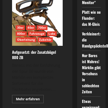
Mastverlängerung
Monitor“
407
MV
Platt wie ne
Flunder:
das M-Gleis
30er
40er
700er
Verkleinert:
800er
Fahrzeuge
Loks
die
Oberleitung
Zubehör
Handgepäckstel
Aufgesetzt: der Zusatzbügel
Nur Bares
800 ZB
ist Wahres!
Bereits mit der Einführung
Märklin gibt
der Spur 00 wurde von
Vorschuss
Märklin ein komplettes
in
Sortiment für die
schlechten
Tischbahn angeboten....
Zeiten
Mehr
Mehr erfahren
Etwas
Informationen
über
verwirrend: