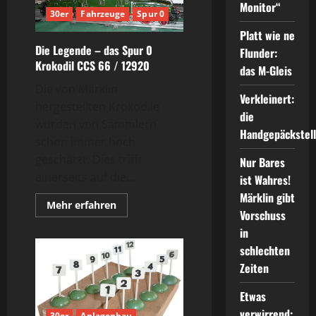
Lutz
Monitor“
Uhrwerkbahn
30er
Fahrzeuge
Spur 0
Spur
0
Platt wie ne
um
Die Legende – das Spur 0
1900
Flunder:
Krokodil CCS 66 / 12920
das M-Gleis
Die von Märklin
Verkleinert:
hergestellten Krokodile
die
wurden von Sammlern
Handgepäckstel
schon immer hoch
geschätzt. Dies trifft
Nur Bares
einerseits auf die...
ist Wahres!
Märklin gibt
Mehr
Mehr erfahren
Vorschuss
Informationen
über
in
Die
Legende
schlechten
–
das
Zeiten
Spur
0
Krokodil
Etwas
CCS
verwirrend:
66
30er
Anlagenbau