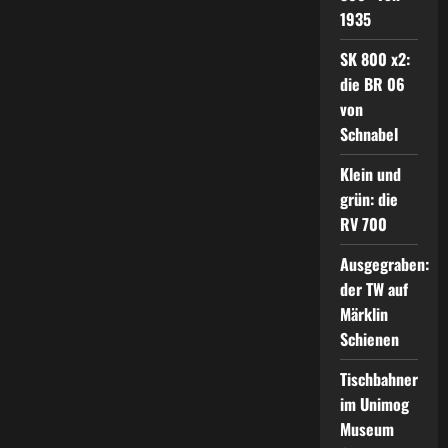
1935
SK 800 x2:
die BR 06
von
Schnabel
Klein und
grün: die
RV 700
Ausgegraben:
der TW auf
Märklin
Schienen
Tischbahner
im Unimog
Museum