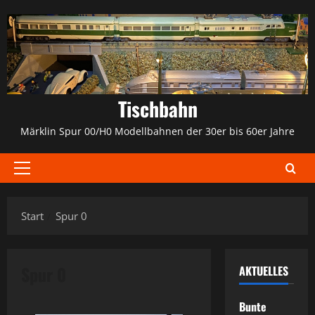
Zum
Inhalt
springen
Tischbahn
Märklin Spur 00/H0 Modellbahnen der 30er bis 60er Jahre
Primäres
Menü
Start
Spur 0
Spur 0
AKTUELLES
Bunte