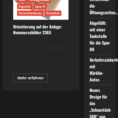
/
die
12920
Signale
Spur 0
Öffnungszeiten
Verschiedenes
Zubehör
Abgefüllt:
Orientierung auf der Anlage:
mit einer
Nummerschilder 2365
Tankstelle
Für den Freund der Märklin
für die Spur
Spur 00 kommt
00
irgendwann der Zeitpunkt
Verkehrssicherh
auch einmal einen Blick auf
mit
die...
Märklin-
Mehr
Mehr erfahren
Autos
Informationen
über
Orientierung
Neues
auf
der
Design für
Anlage:
das
Nummerschilder
2365
„Schaustück
500“ von