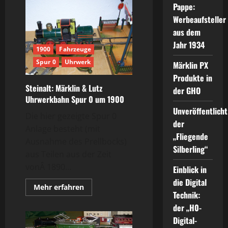
Pappe:
Werbeaufsteller
aus dem
Jahr 1934
1900
Fahrzeuge
Spur 0
Uhrwerk
Märklin PX
Produkte in
Steinalt: Märklin & Lutz
der GHO
Uhrwerkbahn Spur 0 um 1900
Unveröffentlicht
Die hier gezeigte Spur 0
der
Anlage besteht (mit
„Fliegende
Ausnahme des Prellbocks)
Silberling“
aus Teilen aus der Zeit
vonÂ 1890...
Einblick in
die Digital
Mehr
Mehr erfahren
Informationen
Technik:
über
der „H0-
Steinalt:
Märklin
Digital-
&