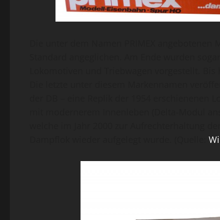
Die unter dem Namen PRIMEX angebotenen Mo
Standard angeglichen. Am Ende wurden sogar 
Lokomotiven und Triebwagen vorgestellt. Bis 
Die letzte unter diesem Markennamen veröffen
der DB – eine Replik der 1954 erschienenen Lok
mit modernerem Innenleben (Delta-Modul anst
welche im Jahr 2000 zur Aufrechterhaltung de
Dampflok wieder aufgelegt wurde. (Quelle:
Wi