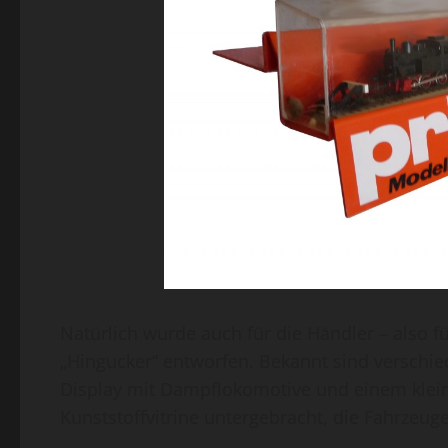
Natürlich wurde auch für die Händler – also f
„Hingucker“ entworfen. Bekannt sind verschie
Display mit Dampflokomotive und einem kleine
Kunststoffvitrine untergebracht, die Fahrzeuge