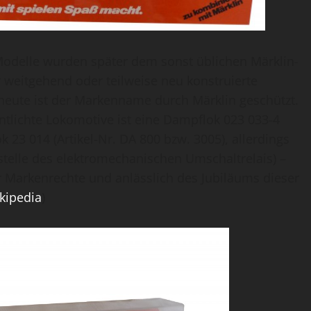
delle wurden später dem sonst üblichen Märklin-
weitgehend oder teilweise neu konstruierte
heute ist der Markenname durch Märklin geschützt.
tlichte Lokomotive ist eine Dampflok 023 033-4
 23 014 (Artikel-Nr. DA 800 bzw. 3005), allerdings
elle des elektromechanischen Umschaltrelais) –
r Markenrechte und anlässlich des Jubiläums dieser
kipedia
)