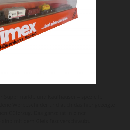
ür Supermärkte und Kaufhäuser – spezielle
dene Werbeschilder und auch das hier gezeigte
n Güterzug. Das ganze ist in einer
 sind mit dem Gleis fest verschraubt.