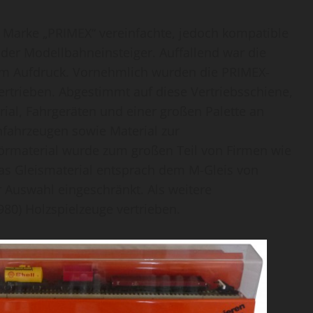
r Marke „PRIMEX“ vereinfachte, jedoch kompatible
er Modellbahneinsteiger. Auffallend war die
m Aufdruck. Vornehmlich wurden die PRIMEX-
rtrieben. Abgestimmt auf diese Vertriebsschiene,
ial, Fahrgeräten und einer großen Palette an
nfahrzeugen sowie Material zur
örmaterial wurde zum großen Teil von Firmen wie
as Gleismaterial entsprach dem M-Gleis von
r Auswahl eingeschränkt. Als weitere
80) Holzspielzeuge vertrieben.