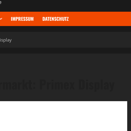
e
IMPRESSUM
DATENSCHUTZ
isplay
rmarkt: Primex Display