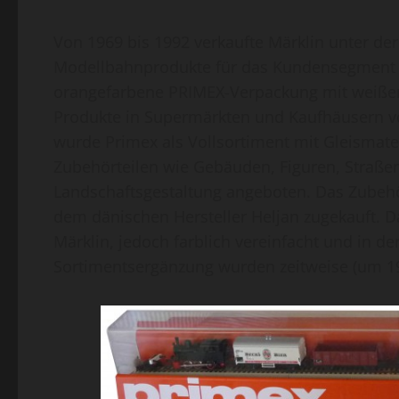
Von 1969 bis 1992 verkaufte Märklin unter de
Modellbahnprodukte für das Kundensegment d
orangefarbene PRIMEX-Verpackung mit weiße
Produkte in Supermärkten und Kaufhäusern ve
wurde Primex als Vollsortiment mit Gleismater
Zubehörteilen wie Gebäuden, Figuren, Straße
Landschaftsgestaltung angeboten. Das Zubeh
dem dänischen Hersteller Heljan zugekauft. D
Märklin, jedoch farblich vereinfacht und in de
Sortimentsergänzung wurden zeitweise (um 19