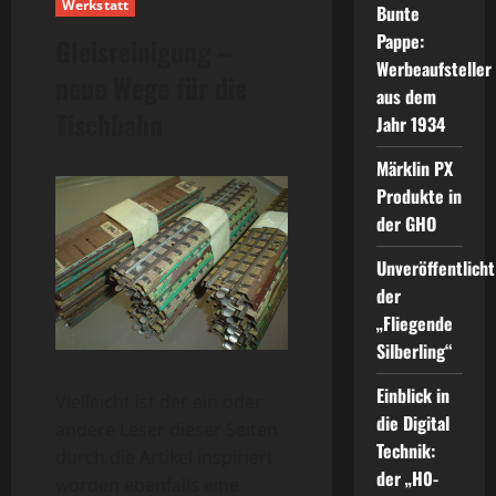
Werkstatt
Bunte
Pappe:
Gleisreinigung –
Werbeaufsteller
neue Wege für die
aus dem
Tischbahn
Jahr 1934
Märklin PX
Produkte in
der GHO
Unveröffentlicht
der
„Fliegende
Silberling“
Einblick in
Vielleicht ist der ein oder
die Digital
andere Leser dieser Seiten
Technik:
durch die Artikel inspiriert
der „H0-
worden ebenfalls eine