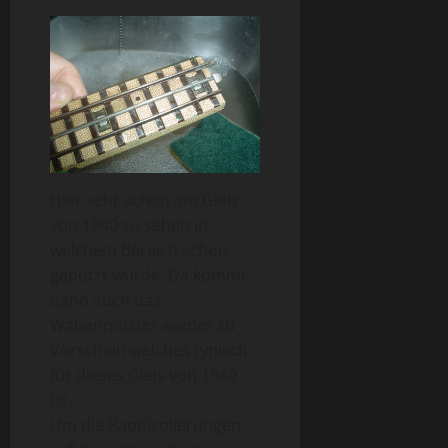
Hier sehr schön am Gleis
von 1940 zu sehen in
welchem Bereich schon
geputzt wurde. Da kommt
dann auch das
Wabenmuster wieder zu
Vorschein welches typisch
für dieses Gleis von 1940
ist.
Um die Pappisolierungen