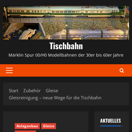
Zum
Inhalt
springen
Tischbahn
Märklin Spur 00/H0 Modellbahnen der 30er bis 60er Jahre
Primäres
Menü
Start
Zubehör
Gleise
Gleisreinigung – neue Wege für die Tischbahn
AKTUELLES
Anlagenbau
Gleise