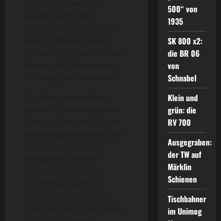
und Originalkartons
500“ von
werden auch nicht
1935
benötigt. Neulich fand ich
SK 800 x2:
einen größeren Posten
die BR 06
Gleise in einer Auktion und
von
konnte den Posten auch
Schnabel
für wenig Geld erwerben.
Klein und
Die Gleise waren bunt
grün: die
gemischt, Vorkriegsgleise
RV 700
aber auch neuere aus der
Nachkriegsproduktion der
Ausgegraben:
50er Jahre und einige
der TW auf
wenige M-Gleise mit
Märklin
Punktkontakten. Der
Schienen
Großteil bestand aus
Vorkriegsgleisen, einige
Tischbahner
sogar aus der ersten Serie
im Unimog
mit 1mm dünnem