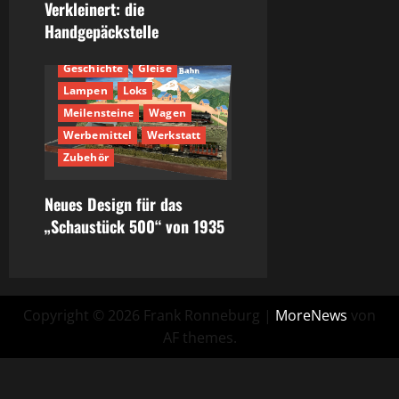
Verkleinert: die
30er
700er
Handgepäckstelle
Anlagenbau
Fahrzeuge
Geschichte
Gleise
Lampen
Loks
Meilensteine
Wagen
Werbemittel
Werkstatt
Zubehör
Neues Design für das
„Schaustück 500“ von 1935
Copyright © 2026 Frank Ronneburg
|
MoreNews
von
AF themes.