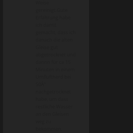
i
Weise
gereinigt.Gute
g
Erfahrung habe
a
ich damit
gemacht, dass ich
t
danach die alten
Gleise gut
i
abgetrocknet und
o
dannn für ca 15
Minuten in einem
n
Umfluftherd bei
50Â°
nachgetrocknet
habe, um dass
restliche Wasser
an den Gleisen
weg zu
bekommen,