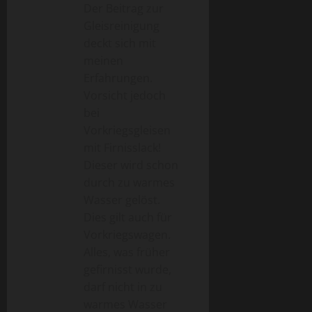
Der Beitrag zur
Gleisreinigung
deckt sich mit
meinen
Erfahrungen.
Vorsicht jedoch
bei
Vorkriegsgleisen
mit Firnisslack!
Dieser wird schon
durch zu warmes
Wasser gelöst.
Dies gilt auch für
Vorkriegswagen.
Alles, was früher
gefirnisst wurde,
darf nicht in zu
warmes Wasser