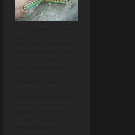
Die Seife dient dabei zum
ablösen der Staubschicht,
das Wasser löst nach circa
15 Minuten die Farbschicht
so weit an, dass diese mit
dem Fingernagel abgelöst
werden kann. Die
Verwendung eines
Spülschwammes kann
ebenfalls versucht werden,
dabei ist aber mit der
rauhen Seite vorsichtig
vorzugehen, da sich sonst
die Bedruckung des
Gleisbettes lösen kann.