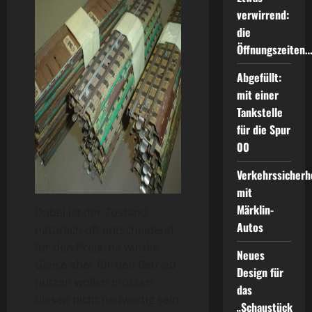
verwirrend:
die
Öffnungszeiten
Abgefüllt:
mit einer
Tankstelle
für die Spur
00
Verkehrssicherh
mit
Märklin-
Dabei ist der Zustand
Autos
natürlich oft entscheidend
für den Preis, da wir die
Neues
Gleise aber für den Betrieb
Design für
nutzen wollen müssen
das
diesen nicht neuwertig sein
„Schaustück