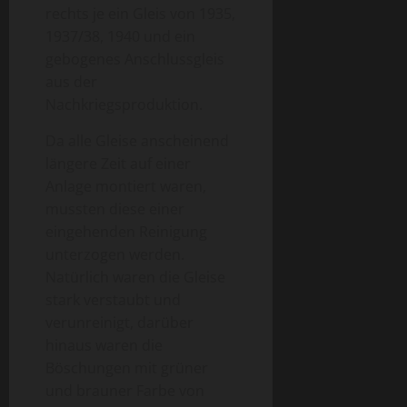
rechts je ein Gleis von 1935,
1937/38, 1940 und ein
gebogenes Anschlussgleis
aus der
Nachkriegsproduktion.
Da alle Gleise anscheinend
längere Zeit auf einer
Anlage montiert waren,
mussten diese einer
eingehenden Reinigung
unterzogen werden.
Natürlich waren die Gleise
stark verstaubt und
verunreinigt, darüber
hinaus waren die
Böschungen mit grüner
und brauner Farbe von