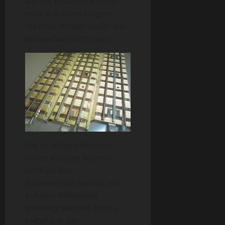
auf der Unterseite muss
man sich keine Sorgen
machen, diesen macht das
Wasserbad nichts aus.
Die so aufgearbeiteten
Gleise müssen nun nur
noch an den
Schienenoberkanten und
auf dem Mittelleiter
gereinigt werden, hierzu
bietet sich ein