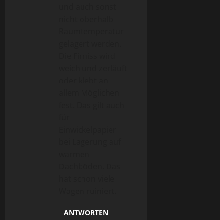
und auch sonst
nicht oberhalb
Raumtemperatur
gelagert werden.
Die Firniss wird
weich und zerläuft
oder klebt an
allem Möglichen
fest. Das gilt auch
für
Einwickelpapier
bei Lagerung auf
warmen
Dachböden. Das
hat schon viele
Wagen ruiniert.
ANTWORTEN