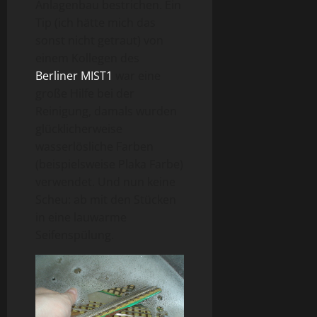
Anlagenbau bestrichen. Ein
Tip (ich hätte mich das
sonst nicht getraut) von
einem Kollegen des
Berliner MIST1
war eine
große Hilfe bei der
Reinigung, damals wurden
glücklicherweise
wasserlösliche Farben
(beispielsweise Plaka Farbe)
verwendet. Und nun keine
Scheu: ab mit den Stücken
in eine lauwarme
Seifenspülung.