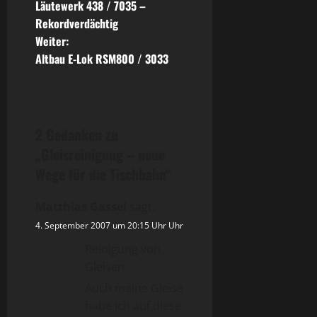
Läutewerk 438 / 7035 –
e
Rekordverdächtig
Weiter:
i
Altbau E-Lok RSM800 / 3033
t
r
2 Gedanken zu
a
„
Gleisreinigung – neue
g
Wege für die Tischbahn
“
s
Matthias Gassel
sagt:
n
4. September 2007 um 20:15 Uhr Uhr
Reinigung von
a
Gleisen
v
Auch meine Gleise
habe ich auf diese