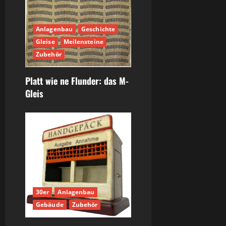
Anlagenbau
Geschichte
Gleise
Meilensteine
Zubehör
Platt wie ne Flunder: das M-
Gleis
30er
Anlagenbau
Gebäude
Zubehör