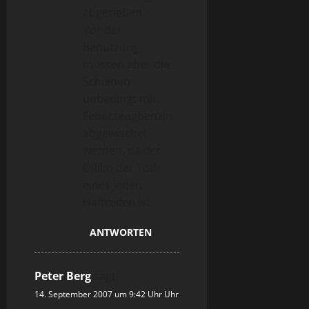
abgerieben.
Vor der
Benutzung
müssen aber die
Schienen
unbedingt mit
Feuerzeugbenzin
abgewischet
werden, da der
Ölfilm der Tod
eines jeden
Haftreifen ist.
ANTWORTEN
Peter Berg
sagt:
14. September 2007 um 9:42 Uhr Uhr