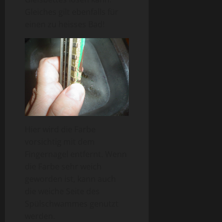
Gleiches gilt ebenfalls für
einen zu heisses Bad!
Hier wird die Farbe
vorsichtig mit dem
Fingernagel entfernt. Wenn
die Farbe sehr weich
geworden ist, kann auch
die weiche Seite des
Spülschwammes genutzt
werden.