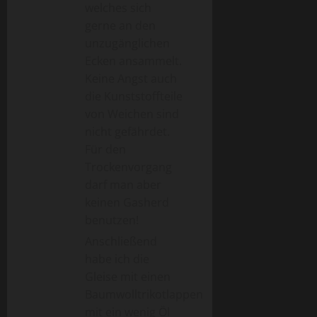
welches sich
gerne an den
unzugänglichen
Ecken ansammelt.
Keine Angst auch
die Kunststoffteile
von Weichen sind
nicht gefährdet.
Für den
Trockenvorgang
darf man aber
keinen Gasherd
benutzen!
Anschließend
habe ich die
Gleise mit einen
Baumwolltrikotlappen
mit ein wenig Öl