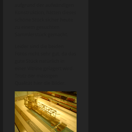
aufgrund der aufwändigen
Konstruktion, hätten dieses
schöne Stück sicher heute
zu einem gesuchten
Sammlerstück gemacht.
Leider sind die beiden
Fotos nicht sehr gut, da das
gute Stück natürlich in
einer Vitrine gelagert wird.
Trotz der mässigen
Qualität hier die Bilder.