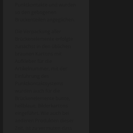
Punktkontakte und wurden
so den gebogenen
Brückenteilen angeglichen.
Die Verpackung aller
Brückenelemente erfolgte
zunächst in den üblichen
braunen Kartons mit
Aufkleber für die
Artikelnummer, mit der
Einführung des
Punktkontaktsystems
wurden auch für die
Brückenelemente bunte,
hellblaue, Bilderkartons
eingeführt. Wie auch bei
anderen Produkten dieser
Zeit, ist zu vermuten dass