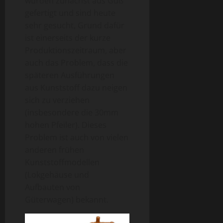
wurden zunächst aus Guß
gefertigt und sind heute
sehr gesucht, Grund dafür
ist einerseits der kurze
Produktionszeitraum, aber
auch das Problem, dass die
späteren Ausführungen
aus Kunststoff dazu neigen
sich zu verziehen
(insbesondere die 30mm
hohen Pfeiler). Dieses
Problem ist auch von vielen
anderen frühen
Kunststoffmodellen
(Lokgehäuse und
Aufbauten von
Güterwagen) bekannt.