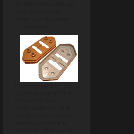
der Kunststoffausführung,
denn die Gusspfeiler
stehen deutlich sicherer
auf der Tischbahn.
Neben einer grünen
Grundplatte waren Pfeiler
in den Höhen 6mm und
30mm lieferbar. Im Jahre
1952 wurden die Gußpfeiler
durch Kunststoffpfeiler
ersetzt. Alle Pfeiler waren