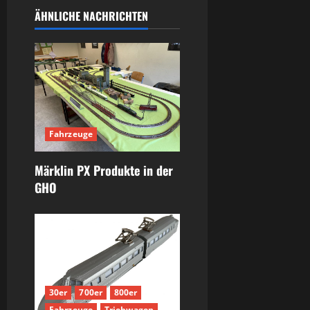
ÄHNLICHE NACHRICHTEN
Fahrzeuge
Märklin PX Produkte in der
GHO
30er
700er
800er
Fahrzeuge
Triebwagen