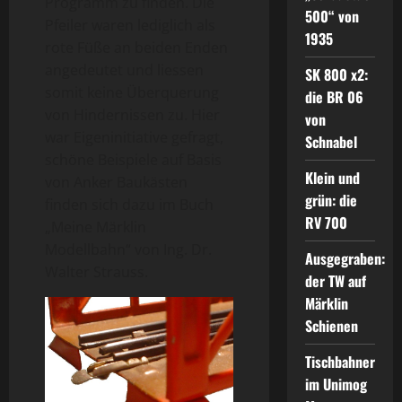
Programm zu finden. Die
500“ von
Pfeiler waren lediglich als
1935
rote Füße an beiden Enden
angedeutet und liessen
SK 800 x2:
somit keine Überquerung
die BR 06
von Hindernissen zu. Hier
von
war Eigeninitiative gefragt,
Schnabel
schöne Beispiele auf Basis
Klein und
von Anker Baukästen
grün: die
finden sich dazu im Buch
RV 700
„Meine Märklin
Modellbahn“ von Ing. Dr.
Ausgegraben:
Walter Strauss.
der TW auf
Märklin
Schienen
Tischbahner
im Unimog