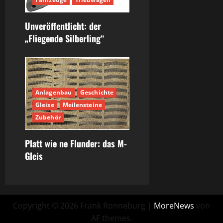
Unveröffentlicht: der
„Fliegende Silberling“
Anlagenbau
Geschichte
Gleise
Meilensteine
Zubehör
Platt wie ne Flunder: das M-
Gleis
Copyright © 2026 Frank Ronneburg
|
MoreNews
von
AF themes.