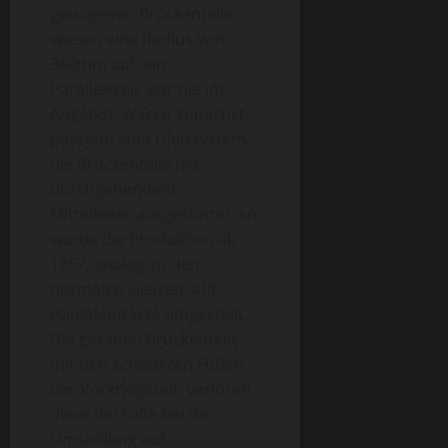
gebogenen Brückenteile
wiesen eine Radius von
360mm auf, ein
Parallelkreis war nie im
Angebot. Waren zunächst,
passend zum Gleissystem,
die Brückenteile mit
durchgehendem
Mittelleiter ausgestattet, so
wurde die Produktion ab
1957, analog zu den
normalen Gleisen, auf
Punktkontakte umgestellt.
Die geraden Brückenteile,
mit den schwarzen Füßen
der Vorkriegszeit, verloren
diese bei Füße bei der
Umstellung auf