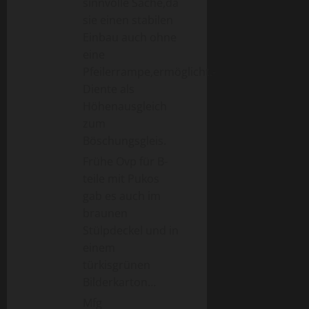
a
sinnvolle Sache,da
sie einen stabilen
t
Einbau auch ohne
eine
i
Pfeilerrampe,ermöglicht.-
o
Diente als
Höhenausgleich
n
zum
Böschungsgleis.
Frühe Ovp für B-
teile mit Pukos
gab es auch im
braunen
Stülpdeckel und in
einem
türkisgrünen
Bilderkarton…
Mfg