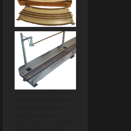
Als technische Raffinesse,
bestand die Möglichkeit die
Brückenkonstruktion mit
einer Oberleitung
auszurüsten. War dies bei
den ersten Brücken der