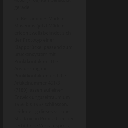
468D (7168) Rampenstück
gerade
Im Bestand des Märklin
Museums (jetzt Märklin
erlebniswelt) befindet sich
der Prototyp einer
Klappbrücke, passend zum
Brückensystem mit
Punktkontakten. Die
Ausführung mit
Punktkontakten und die
Artikelnummer 451/3
(7189) lassen auf einen
Entwicklungszeitraum um
1956 bis 1957 schliessen.
Leider ging dieses schöne
Stück nie in Produktion, der
recht hohe Verkaufspreis,