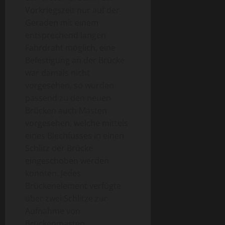
Vorkriegszeit nur auf der
Geraden mit einem
entsprechend langen
Fahrdraht möglich, eine
Befestigung an der Brücke
war damals nicht
vorgesehen, so wurden
passend zu den neuen
Brücken auch Masten
vorgesehen, welche mittels
eines Blechfusses in einen
Schlitz der Brücke
eingeschoben werden
konnten. Jedes
Brückenelement verfügte
über zwei Schlitze zur
Aufnahme von
Brückenmasten.