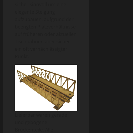
sicher sinnvoll um eine
elegante Steigung
aufzubauen, aufgrund der
beengten Platzverhältnisse
auf früheren oder aktuellen
Tischbahnen aber sicher
ein oft vernächlässigter
Punkt.
Lieferbar waren gerade
und gebogene
Brückenteile. Alle