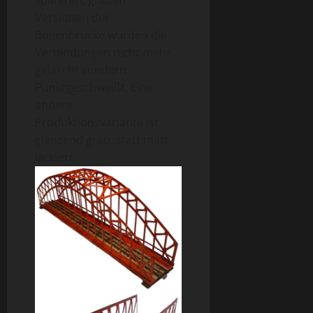
Versionen der
Bogenbrücke wurden die
Verbindungen nicht mehr
gelascht sondern
Punktgeschweißt. Eine
andere
Produktionsvariante ist
glänzend grau, statt matt
lackiert.