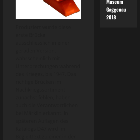
Museum
Gaggenau
2018
Produziert wurde diese
erste Brücke
ausschliesslich in einer
geraden Version,
wahrscheinlich mit
Unterbrechungen während
des Krieges, bis 1947. Das
richtige Brücken im
Nachkriegssortiment
zunächst fehlen, haben
auch die Verantwortlichen
bei Märklin erkannt. In
späteren Auflagen des
Katalogs D47 wird im
Begleittext zu einer in der