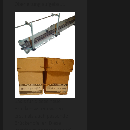
Oberleitung aufgebaut.
Basis für dieses neue
Brückensystem waren
erstmals auch passende
Brückenpfeiler. Diese