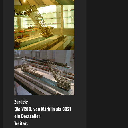
B
Zurück:
Die V200, von Märklin als 3021
e
ein Bestseller
Weiter:
i