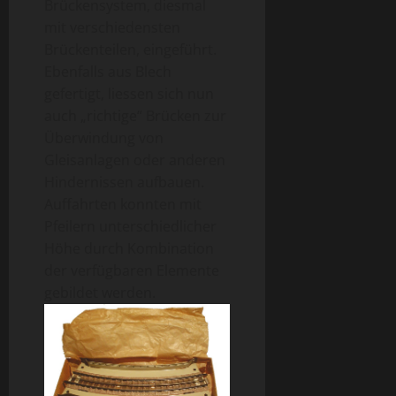
Brückensystem, diesmal
mit verschiedensten
Brückenteilen, eingeführt.
Ebenfalls aus Blech
gefertigt, liessen sich nun
auch „richtige“ Brücken zur
Überwindung von
Gleisanlagen oder anderen
Hindernissen aufbauen.
Auffahrten konnten mit
Pfeilern unterschiedlicher
Höhe durch Kombination
der verfügbaren Elemente
gebildet werden.