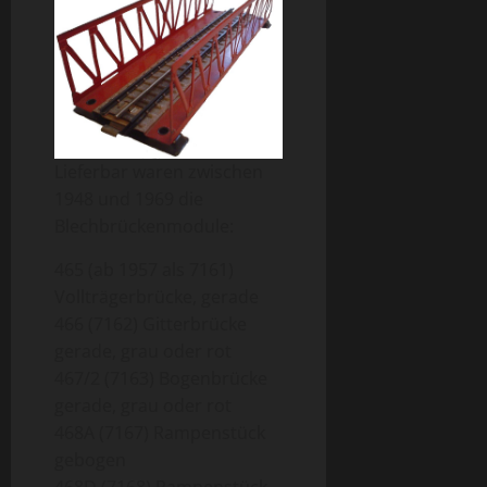
Lieferbar waren zwischen
1948 und 1969 die
Blechbrückenmodule:
465 (ab 1957 als 7161)
Vollträgerbrücke, gerade
466 (7162) Gitterbrücke
gerade, grau oder rot
467/2 (7163) Bogenbrücke
gerade, grau oder rot
468A (7167) Rampenstück
gebogen