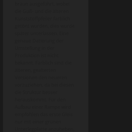
braun ausgeführt, wobei
die Guß- und die älteren
Kunststoffpfeiler farblich
getönt wurden, dies wurde
später unterlassen. Eine
genaue Datierung der
Umstellung in der
Produktion ist nicht
bekannt. Farblich sind die
älteren, gealterten
Versionen den neueren
vorzuziehen, da bei diesen
die Struktur besser
herauskommt. Für den
Aufbau einer Rampe wird
empfohlen das erste Gleis
nur mit einer grünen
Unterlegplatte anzuheben,