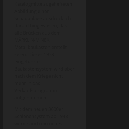
Katalogmitte zugehefteten
Abbildung einer
Schauanlage ausdrücklich
darauf hingewiesen, das
alle Brücken aus dem
MÄRKLIN-MINEX
Metallbaukasten erstellt
seien. Dieses 1939
eingeführte
Baukastensystem wird aber
nach dem Kriege nicht
mehr in das
Verkaufsprogramm
aufgenommen.
Mit dem neuen 3600er
Schienensystem ab 1948
wurde auch ein neues