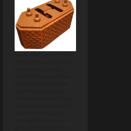
In der Anleitung 465-100/4
vom Juli 1950 wird darauf
hingewiesen, dass es
„Große Öffnungen in den
Pfeilerstücken gestatten,
die Pfeiler mittels eines
Drahtes oder einer Schnur
zusammenzubinden und
auf jeder Unterlage zu
befestigen“. Sicher eine
gute Idee, besonders bei