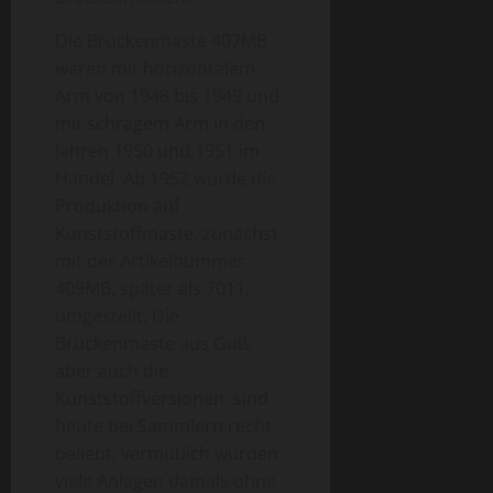
Die Brückenmaste 407MB
waren mit horizontalem
Arm von 1948 bis 1949 und
mit schrägem Arm in den
Jahren 1950 und 1951 im
Handel. Ab 1952 wurde die
Produktion auf
Kunststoffmaste, zunächst
mit der Artikelnummer
409MB, später als 7011,
umgestellt. Die
Brückenmaste aus Guß,
aber auch die
Kunststoffversionen, sind
heute bei Sammlern recht
beliebt, vermutlich wurden
viele Anlagen damals ohne