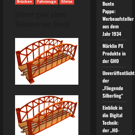
Brücken
Fahrzeuge
Gleise
Bunte
Pappe:
Immer ganz oben:
Werbeaufsteller
Brücken aus Blech
aus dem
Jahr 1934
Märklin PX
Produkte in
der GHO
Unveröffentlicht
der
„Fliegende
Silberling“
Einblick in
die Digital
Technik:
der „H0-