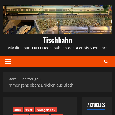
Zum
Inhalt
springen
Tischbahn
Märklin Spur 00/H0 Modellbahnen der 30er bis 60er Jahre
Primäres
Menü
Start
Fahrzeuge
Immer ganz oben: Brücken aus Blech
AKTUELLES
50er
60er
Anlagenbau