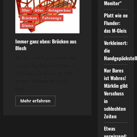
Monitor“
50er
60er
Anlagenbau
Platt wie ne
Brücken
Fahrzeuge
Flunder:
Gleise
das M-Gleis
Immer ganz oben: Brücken aus
Verkleinert:
Blech
die
Handgepäckstel
Bereits mit Erscheinen der
neuen Tischbahn im Jahre
Nur Bares
1935 wurde als eines der
ist Wahres!
ersten Bauwerke auch
Märklin gibt
eine...
Vorschuss
in
Mehr
Mehr erfahren
Informationen
schlechten
über
Immer
Zeiten
ganz
oben:
Brücken
Etwas
aus
Blech
verwirrend: