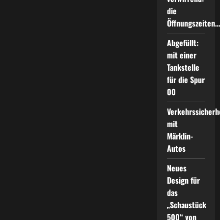
die
Öffnungszeiten
Abgefüllt:
mit einer
Tankstelle
für die Spur
00
Verkehrssicherh
mit
Märklin-
Autos
Neues
Design für
das
„Schaustück
500“ von