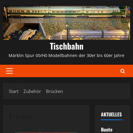
Zum
Inhalt
springen
Tischbahn
Märklin Spur 00/H0 Modellbahnen der 30er bis 60er Jahre
Primäres
Menü
Start
Zubehör
Brücken
Brücken
AKTUELLES
30er
40er
50er
60er
Anlagenbau
Brücken
Bunte