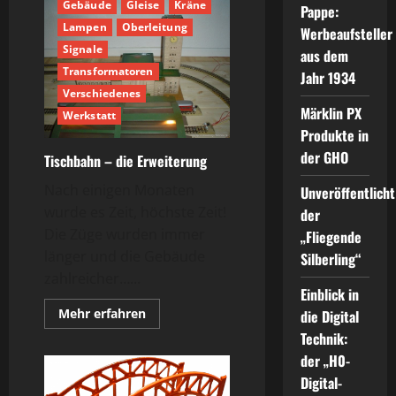
Gebäude
Gleise
Kräne
Pappe:
Lampen
Oberleitung
Werbeaufsteller
Signale
aus dem
Transformatoren
Jahr 1934
Verschiedenes
Märklin PX
Werkstatt
Produkte in
der GHO
Tischbahn – die Erweiterung
Nach einigen Monaten
Unveröffentlicht
wurde es Zeit, höchste Zeit!
der
Die Züge wurden immer
„Fliegende
länger und die Gebäude
Silberling“
zahlreicher…...
Einblick in
Mehr
Mehr erfahren
die Digital
Informationen
Technik:
über
Tischbahn
der „H0-
–
die
Digital-
Erweiterung