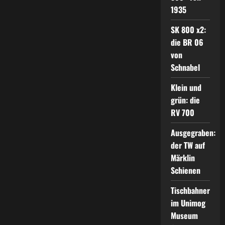
1935
SK 800 x2:
die BR 06
von
Schnabel
Klein und
grün: die
RV 700
Ausgegraben:
der TW auf
Märklin
Schienen
Tischbahner
im Unimog
Museum