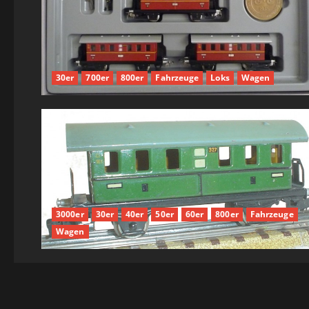
30er
700er
800er
Fahrzeuge
Loks
Wagen
3000er
30er
40er
50er
60er
800er
Fahrzeuge
Wagen