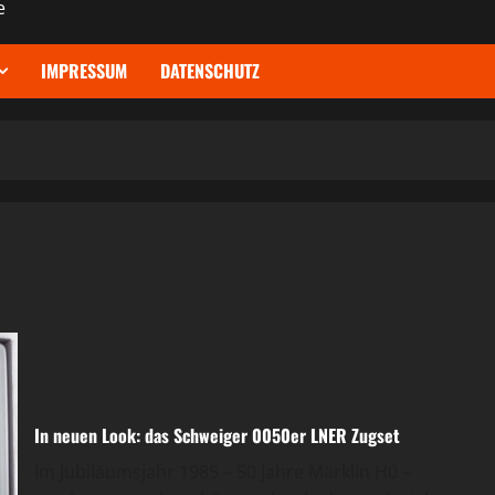
e
IMPRESSUM
DATENSCHUTZ
In neuen Look: das Schweiger 0050er LNER Zugset
Im Jubiläumsjahr 1985 – 50 Jahre Märklin H0 –