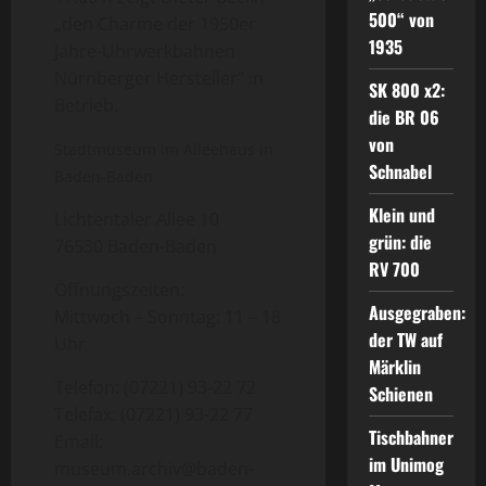
500“ von
„den Charme der 1950er
1935
Jahre-Uhrwerkbahnen
Nürnberger Hersteller“ in
SK 800 x2:
Betrieb.
die BR 06
von
Stadtmuseum im Alleehaus in
Schnabel
Baden-Baden
Klein und
Lichtentaler Allee 10
grün: die
76530 Baden-Baden
RV 700
Öffnungszeiten:
Ausgegraben:
Mittwoch – Sonntag: 11 – 18
der TW auf
Uhr
Märklin
Telefon: (07221) 93-22 72
Schienen
Telefax: (07221) 93-22 77
Tischbahner
Email:
im Unimog
museum.archiv@baden-