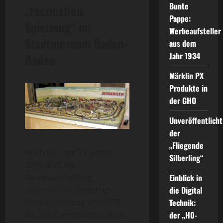
Bunte
„Faszination
Pappe:
Spielzeug“ im
Werbeaufsteller
Stadtmuseum Baden-
aus dem
Jahr 1934
Baden
Märklin PX
Produkte in
der GHO
Unveröffentlicht
der
„Fliegende
Noch bis zum 19. Januar
Silberling“
2014 läuft die
Dauerausstellung
Einblick in
„Faszination Spielzeug –
die Digital
Kinderspielzeug von 1870
Technik:
bis 1970″ im Stadtmuseum
der „H0-