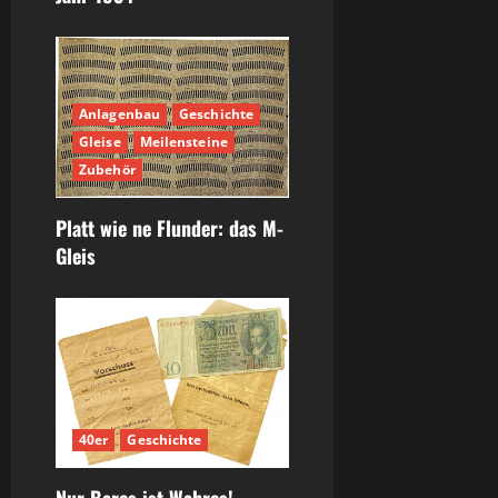
Anlagenbau
Geschichte
Gleise
Meilensteine
Zubehör
Platt wie ne Flunder: das M-
Gleis
40er
Geschichte