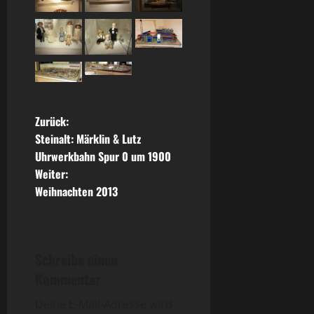
B
Zurück:
Steinalt: Märklin & Lutz
e
Uhrwerkbahn Spur 0 um 1900
Weiter:
i
Weihnachten 2013
t
r
Schreibe einen
a
Kommentar
g
Deine E-Mail-Adresse wird