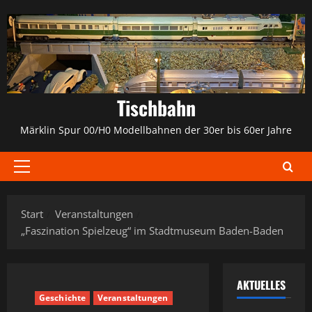
Zum
Inhalt
springen
Tischbahn
Märklin Spur 00/H0 Modellbahnen der 30er bis 60er Jahre
Primäres
Menü
Start
Veranstaltungen
„Faszination Spielzeug“ im Stadtmuseum Baden-Baden
AKTUELLES
Geschichte
Veranstaltungen