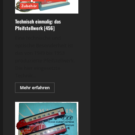
H0
Zubehör
Technisch einmalig: das
Pfeifstellwerk [456]
Eine technische und
optische Besonderheit ist
das von 1949 bis 1953
produzierte Pfeifstellwerk.
Die hier eingesetzte
Technik...
Mehr
Mehr erfahren
Informationen
über
Technisch
einmalig:
das
Pfeifstellwerk
[456]