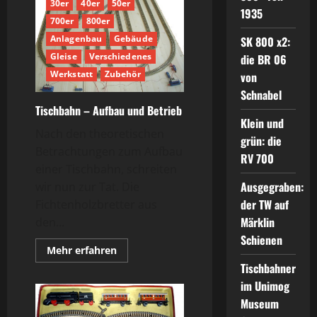
30er
40er
50er
1935
700er
800er
Anlagenbau
Gebäude
SK 800 x2:
Gleise
Verschiedenes
die BR 06
Werkstatt
Zubehör
von
Schnabel
Tischbahn – Aufbau und Betrieb
Klein und
Nach den theoretischen
grün: die
Betrachtungen zum Aufbau
RV 700
einer Tischbahn, schreiten
Ausgegraben:
wir nun zur Tat. Die
der TW auf
Fichtenholzbretter aus
Märklin
den...
Schienen
Mehr
Mehr erfahren
Informationen
Tischbahner
über
Tischbahn
im Unimog
–
Aufbau
Museum
und