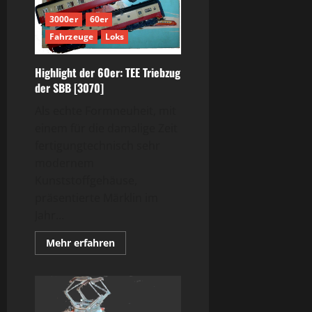
3000er
60er
Fahrzeuge
Loks
Highlight der 60er: TEE Triebzug
der SBB [3070]
Als echte Formneuheit, mit
einem für die damalige Zeit
fertigungtechnisch sehr
modernem
Kunststoffgehäuse,
präsentierte Märklin im
Jahr...
Mehr
Mehr erfahren
Informationen
über
Highlight
der
60er:
TEE
Triebzug