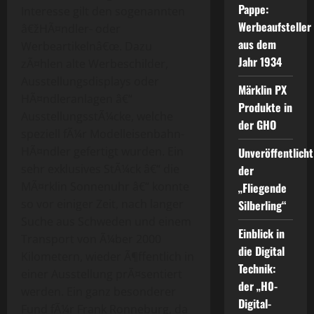
Pappe:
Interesse gilt den sogenannten
Werbeaufsteller
â€žHÃ¤ndler- oder
aus dem
Werbeartikelnâ€œ. Dazu
Jahr 1934
zÃ¤hlen alte Werbeschilder,
Ausstellungsdisplays oder
Märklin PX
HÃ¤ndleranlagen â€“
Produkte in
AusstellungsstÃ¼cke, welche
der GHO
speziell fÃ¼r Modelleisenbahn-
HÃ¤ndler gefertigt wurden. Ein
Unveröffentlicht
sehr exklusives StÃ¼ck â€“ die
der
MÃ¤rklin Sonnenuhr â€“ konnte
„Fliegende
so vor einiger Zeit, nach langer
Silberling“
Suche aus Schweden und einem
Einblick in
Transport von Ã¼ber 2000
die Digital
Kilometern, wieder Ã¶ffentlich in
Technik:
einer Ausstellung prÃ¤sentiert
der „H0-
werden. Ein ganz besonderer
Digital-
Fund fÃ¼r Frank Ronneburg, da