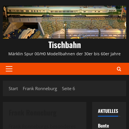
Zum
Inhalt
springen
Tischbahn
Märklin Spur 00/H0 Modellbahnen der 30er bis 60er Jahre
Primäres
Menü
Start
Frank Ronneburg
Seite 6
Frank Ronneburg
AKTUELLES
Bunte
Frank Ronneburgs besonderes