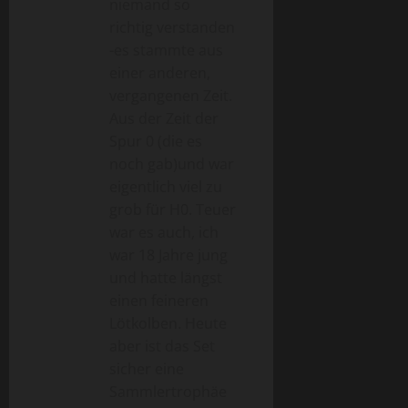
a
niemand so
richtig verstanden
t
-es stammte aus
einer anderen,
i
vergangenen Zeit.
o
Aus der Zeit der
Spur 0 (die es
n
noch gab)und war
eigentlich viel zu
grob für H0. Teuer
war es auch, ich
war 18 Jahre jung
und hatte längst
einen feineren
Lötkolben. Heute
aber ist das Set
sicher eine
Sammlertrophäe