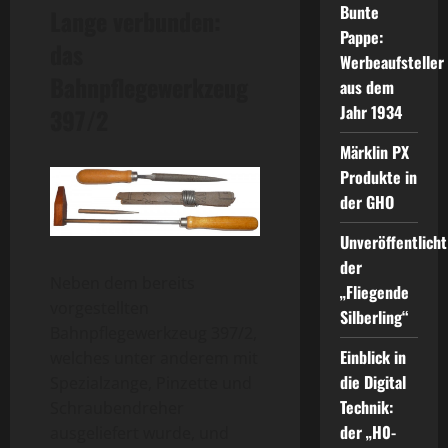
Bunte
Lange verbunden:
Pappe:
das
Werbeaufsteller
Bahnpflegewerkzeug
aus dem
Jahr 1934
397/2
Märklin PX
Produkte in
der GHO
Unveröffentlicht
der
Neben dem bereits
„Fliegende
vorgestellten
Silberling“
Bahnpflegewerkzeug 397/2,
Einblick in
welches unter anderem mit
die Digital
Spezialzange, Pinzette und
Technik:
Schraubendreher
der „H0-
ausgeliefert wurde, und