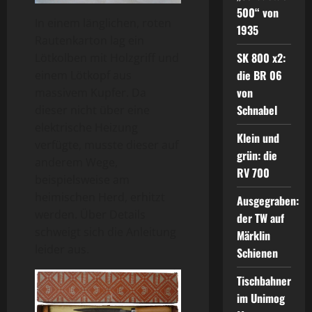
500“ von
In einem länglichen, roten
1935
Rautenkarton lag ein
SK 800 x2:
Lötkolben mit Holzgriff und
die BR 06
einem Lötkopf aus
von
massivem Kupfer. Da
Schnabel
dieser nicht über eine
elektrische Heizung
Klein und
verfügte, musste dieser auf
grün: die
anderem Wege,
RV 700
beispielsweise am
heimischen Herd, erhitzt
Ausgegraben:
werden. Über Details
der TW auf
schweigt sich die Anleitung
Märklin
leider aus.
Schienen
Tischbahner
im Unimog