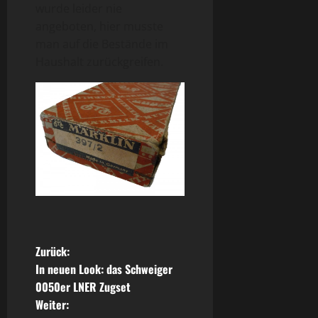
wurde leider nie
angeboten, hier musste
man auf die Bestände im
Haushalt zurückgreifen.
B
Zurück:
In neuen Look: das Schweiger
e
0050er LNER Zugset
Weiter:
i