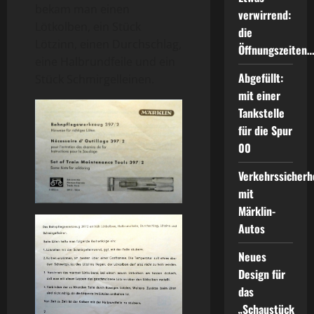
bekam man einen
verwirrend:
Lötkolben, ein Stück
die
Lötzinn, einen Durchschlag,
Öffnungszeiten
eine Halbrundfeile und ein
Abgefüllt:
Stück Schmirgelleinen.
mit einer
Tankstelle
für die Spur
00
Verkehrssicherh
mit
Märklin-
Autos
Neues
Design für
das
„Schaustück