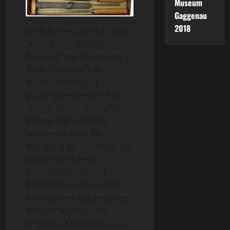
Museum
Gaggenau
2018
Auch in diesem Set war ein
Stück Schmirgelleinen
beigelegt, mit dieser und
einer Halbrundfeile
konnten Lötstellen
gereinigt werden so das
das Lot besser verlaufen
konnte. Die Anleitung
beschreibt auch die
Reinigung der Lötspitze mit
der Feile. Mit dem
Durchschlag können
beispielsweise Achsen im
Getriebe von Lokomotiven
entfernt werden – ein
originaler Märklin Hammer