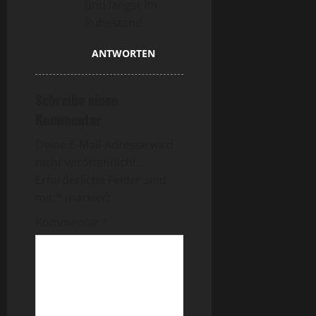
und längst im
Ruhestand.
ANTWORTEN
Schreibe einen
Kommentar
Deine E-Mail-Adresse wird
nicht veröffentlicht.
Erforderliche Felder sind
mit
*
markiert
Kommentar
*