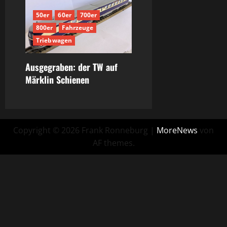
50er
60er
700er
800er
Fahrzeuge
Triebwagen
Ausgegraben: der TW auf
Märklin Schienen
Copyright © 2026 Frank Ronneburg
|
MoreNews
von
AF themes.