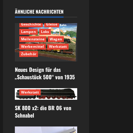
30er
700er
ÄHNLICHE NACHRICHTEN
Anlagenbau
Fahrzeuge
Geschichte
Gleise
Lampen
Loks
Meilensteine
Wagen
Werbemittel
Werkstatt
Zubehör
Neues Design für das
„Schaustück 500“ von 1935
3000er
50er
60er
800er
Fahrzeuge
Loks
Werkstatt
SK 800 x2: die BR 06 von
Schnabel