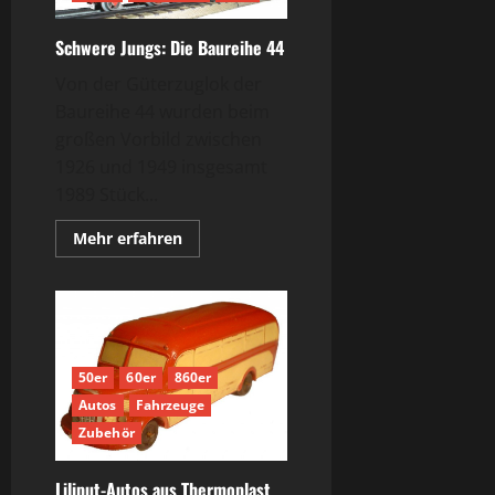
Schwere Jungs: Die Baureihe 44
Von der Güterzuglok der
Baureihe 44 wurden beim
großen Vorbild zwischen
1926 und 1949 insgesamt
1989 Stück...
Mehr
Mehr erfahren
Informationen
über
Schwere
Jungs:
Die
Baureihe
44
50er
60er
860er
Autos
Fahrzeuge
Zubehör
Liliput-Autos aus Thermoplast