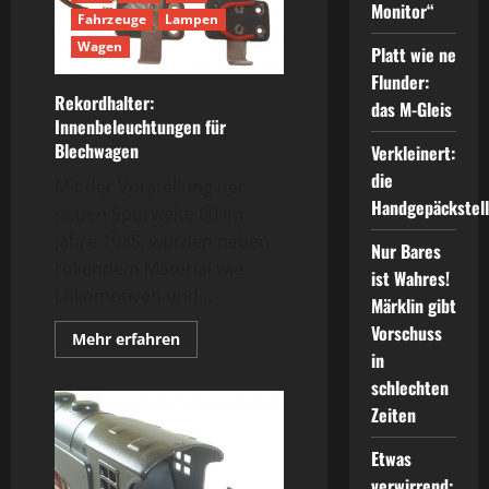
Klassiker
Monitor“
Fahrzeuge
Lampen
der
50er
Wagen
Jahre
Platt wie ne
Flunder:
Rekordhalter:
das M-Gleis
Innenbeleuchtungen für
Blechwagen
Verkleinert:
die
Mit der Vorstellung der
Handgepäckstel
neuen Spurweite 00 im
Jahre 1935, wurden neben
Nur Bares
rollendem Material wie
ist Wahres!
Lokomotiven und...
Märklin gibt
Vorschuss
Mehr
Mehr erfahren
Informationen
in
über
Rekordhalter:
schlechten
Innenbeleuchtungen
Zeiten
für
Blechwagen
Etwas
verwirrend: