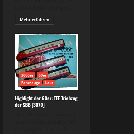
wurden von Anfang an als
technisch hochwertiges...
Mehr
Mehr erfahren
Informationen
über
S870
–
Märklins
einzige
Uhrwerklok
in
Spur
H0
3000er
60er
Fahrzeuge
Loks
Highlight der 60er: TEE Triebzug
der SBB [3070]
Als echte Formneuheit, mit
einem für die damalige Zeit
fertigungtechnisch sehr