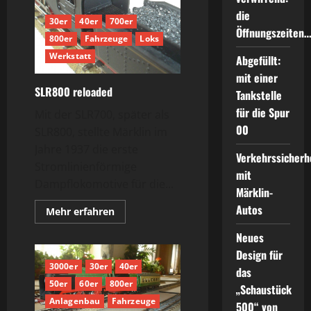
die
30er
40er
700er
Öffnungszeiten
800er
Fahrzeuge
Loks
Werkstatt
Abgefüllt:
mit einer
SLR800 reloaded
Tankstelle
für die Spur
Mit der SLR700, später als
00
SLR800, stellte Märklin im
Jahre 1937 die erste
Verkehrssicherh
Stromlinienförmige
mit
Dampflokomotive für die...
Märklin-
Autos
Mehr
Mehr erfahren
Informationen
über
Neues
SLR800
reloaded
Design für
3000er
30er
40er
das
50er
60er
800er
„Schaustück
Anlagenbau
Fahrzeuge
500“ von