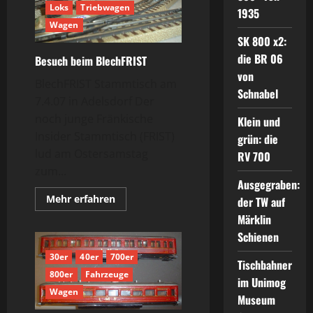
Loks
Triebwagen
1935
Wagen
SK 800 x2:
die BR 06
Besuch beim BlechFRIST
von
BlechFRIST Stammtisch am
Schnabel
7.4.07 in Adelsdorf Der
noch junge Fränkische
Klein und
Insider Stammtisch (FRIST)
grün: die
lud am Ostersamstag
RV 700
zum...
Ausgegraben:
Mehr
Mehr erfahren
der TW auf
Informationen
über
Märklin
Besuch
Schienen
beim
BlechFRIST
30er
40er
700er
Tischbahner
800er
Fahrzeuge
im Unimog
Wagen
Museum