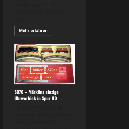
wir nun zur Tat. Die
Fichtenholzbretter aus
den...
Mehr
Mehr erfahren
Informationen
über
Tischbahn
–
Aufbau
und
Betrieb
50er
800er
870er
Fahrzeuge
Loks
S870 – Märklins einzige
Uhrwerklok in Spur H0
Die ab 1935 von Märklin
produzierten Tischbahnen
der Spurweite 00/H0