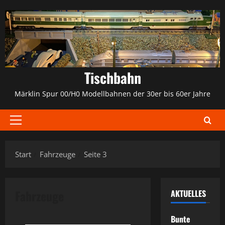
Zum
Inhalt
springen
Tischbahn
Märklin Spur 00/H0 Modellbahnen der 30er bis 60er Jahre
Primäres
Menü
Start
Fahrzeuge
Seite 3
Fahrzeuge
AKTUELLES
Bunte