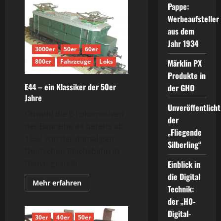
Pappe:
Werbeaufsteller
aus dem
Jahr 1934
3000er
50er
60er
800er
Fahrzeuge
Loks
Märklin PX
Produkte in
E44 – ein Klassiker der 50er
der GHO
Jahre
Unveröffentlicht
Obwohl die E-Lokomotiven
der
der Baureihe 44 bereits ab
„Fliegende
1932 von der damaligen
Silberling“
Deutschen Reichsbahn in
Dienst gestellt...
Einblick in
die Digital
Mehr
Mehr erfahren
Technik:
Informationen
über
der „H0-
E44
–
Digital-
ein
30er
40er
50er