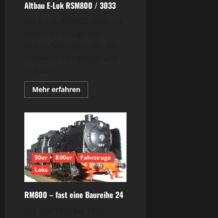
Altbau E-Lok RSM800 / 3033
Die E-Lok RSM800 stellt ein
typisches Design der
frühen 50er Jahre dar. Ein
schweres Fahrgestell und
Gehäuse...
Mehr
Mehr erfahren
Informationen
über
Altbau
E-
Lok
RSM800
/
3033
50er
800er
Fahrzeuge
Loks
RM800 – fast eine Baureihe 24
Die von 1950 bis 1954