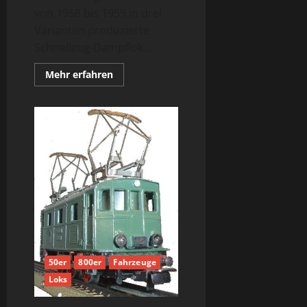
von 1958 bis 1959 in drei
Varianten produzierte
Schnellzug-Dampflok...
Mehr
Mehr erfahren
Informationen
über
Baureihe
01
mit
TELEX-
Kupplung
–
Die
F800
als
3026
50er
800er
Fahrzeuge
Loks