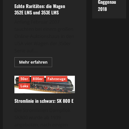
Gaggenau
Echte Raritäten: die Wagen
2018
352E LMS und 353E LMS
Anfang Februar 2007
tauchten bei einem großen
Online-Auktionshaus in den
USA vier Wagen der 350er
Serie auf....
Mehr
Mehr erfahren
Informationen
über
Echte
Raritäten:
50er
800er
Fahrzeuge
die
Wagen
Loks
352E
LMS
und
Stromlinie in schwarz: SK 800 E
353E
LMS
Die Stromlinien Dampflok
SK800 wurde ab 1939
angeboten, nach einigen